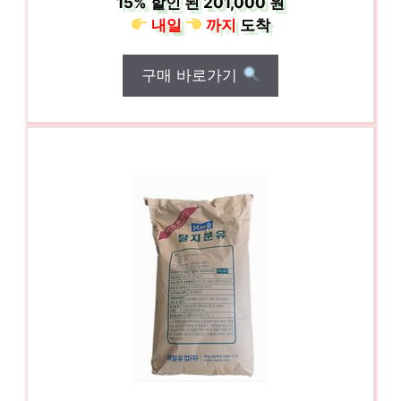
15%
할인 된
201,000 원
내일
까지
도착
구매 바로가기