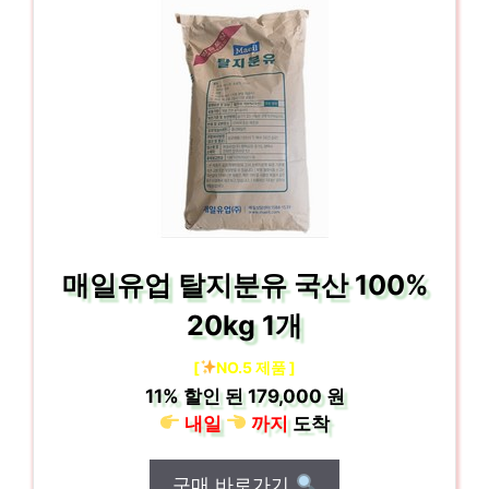
매일유업 탈지분유 국산 100%
20kg 1개
[
NO.5 제품 ]
11%
할인 된
179,000 원
내일
까지
도착
구매 바로가기