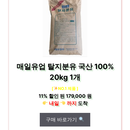
매일유업 탈지분유 국산 100%
20kg 1개
[
NO.1 제품 ]
11%
할인 된
179,000 원
내일
까지
도착
구매 바로가기