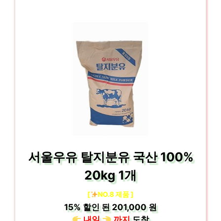
서울우유 탈지분유 국산 100%
20kg 1개
[
NO.8 제품 ]
15%
할인 된
201,000 원
내일
까지
도착