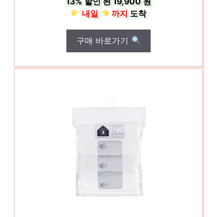
13%
할인 된
19,900 원
내일
까지
도착
구매 바로가기