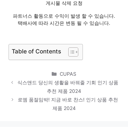
나시
게시물 삭제 요청
소장가치 100%의 특별한 제품 인기 상품 추
파트너스 활동으로 수익이 발생 할 수 있습니다.
천 제품 2024
택배사에 따라 시간은 변동 될 수 있습니다.
스튜디오톰보이원피스
다가오는 여름, 시원하게! 인기 상품 추천 제
품 2024
Table of Contents
반에이크
당신만을 위한 특별한 세트 인기 상품 추천
Categories
CUPAS
제품 2024
식스앤드 당신의 생활을 바꿔줄 기회 인기 상품
빈폴레이디스
추천 제품 2024
핫 아이템, 주목해주세요! 인기 상품 추천 제
로엠 품절임박! 지금 바로 찬스! 인기 상품 추천
품 2024
제품 2024