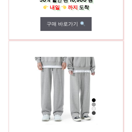
50%
할인 된
10,900 원
내일
까지
도착
구매 바로가기