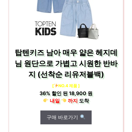
탑텐키즈 남아 매우 얇은 헤지데
님 원단으로 가볍고 시원한 반바
지 (선착순 리유저블백)
[
NO.4 제품 ]
36%
할인 된
18,900 원
내일
까지
도착
구매 바로가기