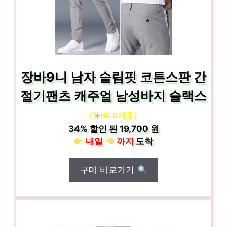
장바9니 남자 슬림핏 코튼스판 간
절기팬츠 캐주얼 남성바지 슬랙스
[
NO.6 제품 ]
34%
할인 된
19,700 원
내일
까지
도착
구매 바로가기