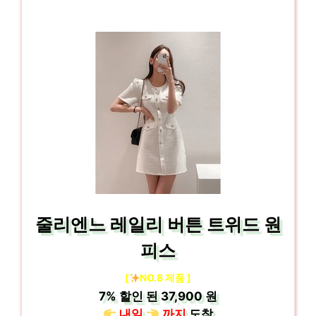
줄리엔느 레일리 버튼 트위드 원
피스
[
NO.8 제품 ]
7%
할인 된
37,900 원
내일
까지
도착