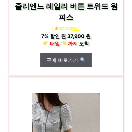
줄리엔느 레일리 버튼 트위드 원
피스
[
NO.3 제품 ]
7%
할인 된
37,900 원
내일
까지
도착
구매 바로가기