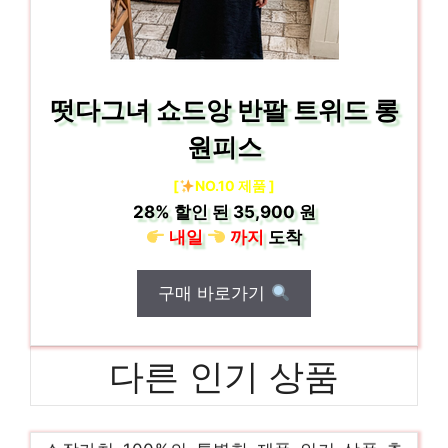
떳다그녀 쇼드앙 반팔 트위드 롱
원피스
[
NO.10 제품 ]
28%
할인 된
35,900 원
내일
까지
도착
구매 바로가기
다른 인기 상품
여성반팔니트
소장가치 100%의 특별한 제품 인기 상품 추