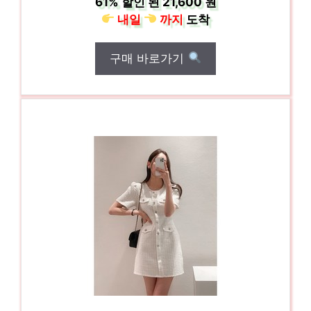
61%
할인 된
21,600 원
내일
까지
도착
구매 바로가기