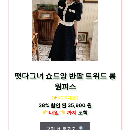
떳다그녀 쇼드앙 반팔 트위드 롱
원피스
[
NO.5 제품 ]
28%
할인 된
35,900 원
내일
까지
도착
구매 바로가기