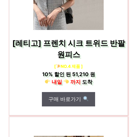
[레티고] 프렌치 시크 트위드 반팔
원피스
[
NO.4 제품 ]
10%
할인 된
51,210 원
내일
까지
도착
구매 바로가기