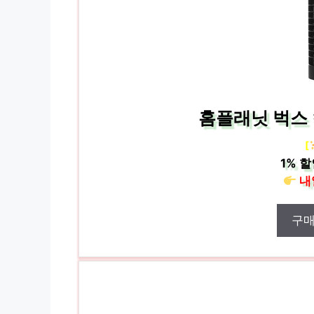
홈플래닛 벅스 
[
1%
할
내
구