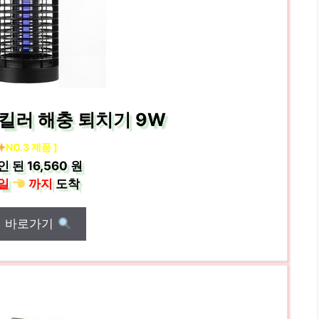
킬러 해충 퇴치기 9W
NO.3 제품 ]
인 된
16,560 원
일
까지
도착
매 바로가기