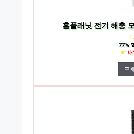
홈플래닛 전기 해충 모
[
77%
내
구