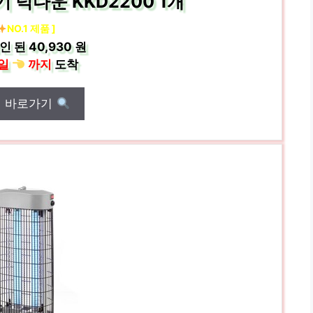
 넉다운 KKD2200 1개
NO.1 제품 ]
인 된
40,930 원
일
까지
도착
매 바로가기