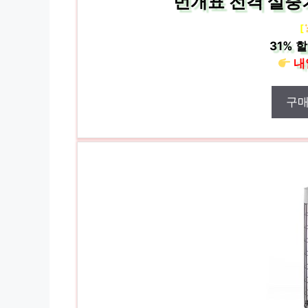
번개표 전격 살충기
[
31%
할
내
구