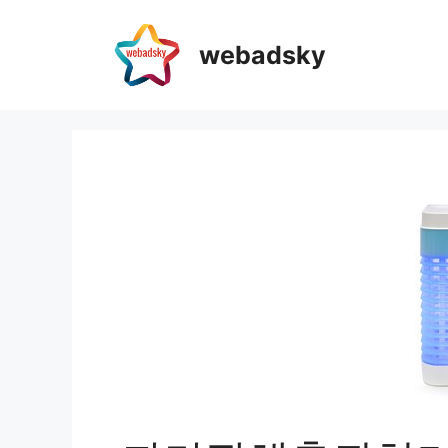
webadsky