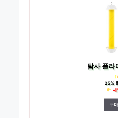
탐사 플라이
[
25%
내
구