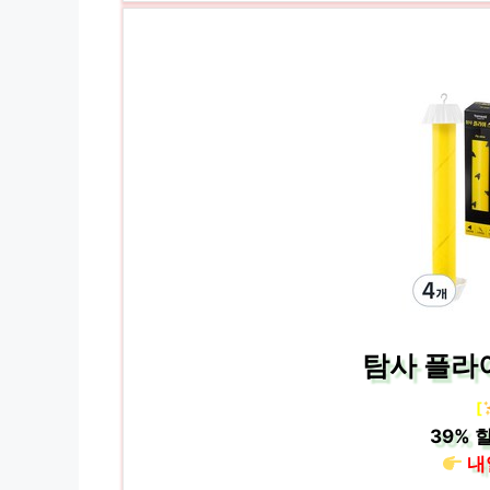
탐사 플라이
[
39%
할
내