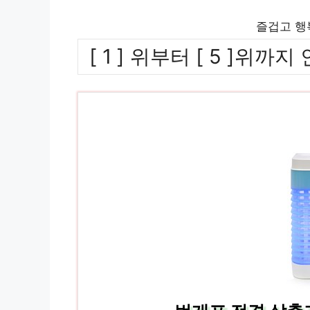
즐겁고 행
[ 1 ] 위부터 [ 5 ]