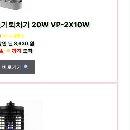
기퇴치기 20W VP-2X10W
NO.2 제품 ]
할인 된
8,630 원
일
까지
도착
매 바로가기