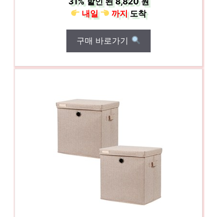
31%
할인 된
8,820 원
내일
까지
도착
구매 바로가기