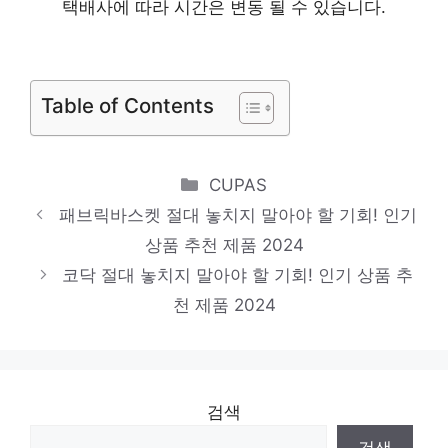
품 2024
택배사에 따라 시간은 변동 될 수 있습니다.
주니어 삼각팬티
다가오는 여름, 시원하게! 인기 상품 추천 제
Table of Contents
품 2024
극세사수면조끼
스타일을 완성하는 마지막 조각 인기 상품 추
Categories
CUPAS
천 제품 2024
패브릭바스켓 절대 놓치지 말아야 할 기회! 인기
천연 계면활성제
상품 추천 제품 2024
핫 아이템, 주목해주세요! 인기 상품 추천 제
코닥 절대 놓치지 말아야 할 기회! 인기 상품 추
천 제품 2024
품 2024
검색
검색