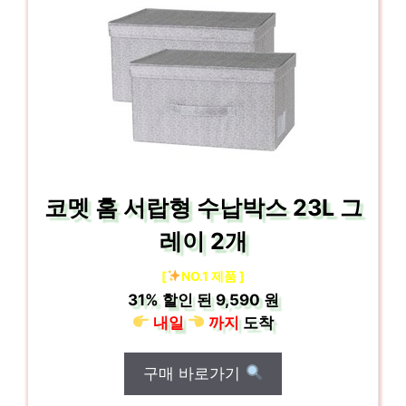
코멧 홈 서랍형 수납박스 23L 그
레이 2개
[
NO.1 제품 ]
31%
할인 된
9,590 원
내일
까지
도착
구매 바로가기