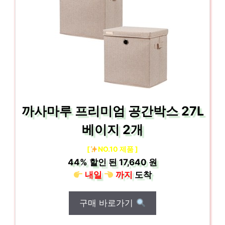
까사마루 프리미엄 공간박스 27L
베이지 2개
[
NO.10 제품 ]
44%
할인 된
17,640 원
내일
까지
도착
구매 바로가기