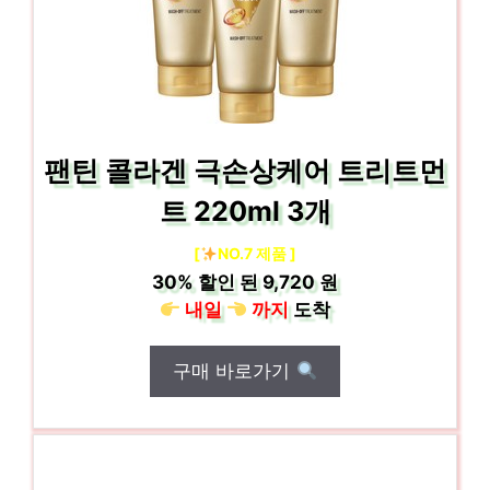
팬틴 콜라겐 극손상케어 트리트먼
트 220ml 3개
[
NO.7 제품 ]
30%
할인 된
9,720 원
내일
까지
도착
구매 바로가기