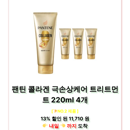
팬틴 콜라겐 극손상케어 트리트먼
트 220ml 4개
[
NO.2 제품 ]
13%
할인 된
11,710 원
내일
까지
도착