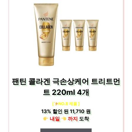
팬틴 콜라겐 극손상케어 트리트먼
트 220ml 4개
[
NO.8 제품 ]
13%
할인 된
11,710 원
내일
까지
도착