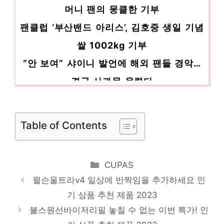
머니 팬의 뭉클한 기부
팬클럽 ‘부산밴드 아리스’, 김호중 생일 기념
쌀 1002kg 기부
“안 보여” 샤이니 발언에 해외 팬들 경악…
결국 사과문 올렸다
[사진]두산,’추석날 홈팬들에게 승리 선물’
김범룡 “80년대 팬들 싸움 잦아…집앞에 텐
Table of Contents
트 치고 상주하기도”
한국의 美 X NCT 127의 강렬한 매력, 전
Categories
CUPAS
세계 팬들과 ‘Fact Check’
윌슨울트라v4 일상에 반짝임을 추가하세요 인
기 상품 추천 제품 2023
불스원선바이저리필 놓칠 수 없는 이번 특가! 인