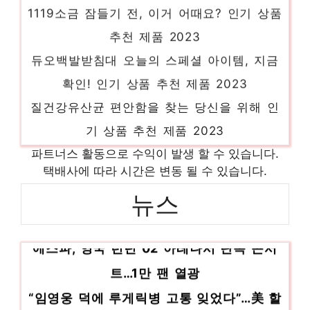
1119소금 잠들기 전, 이거 어때요? 인기 상품
추천 제품 2023
듀오백발받침대 오늘의 스페셜 아이템, 지금
확인! 인기 상품 추천 제품 2023
질건강유산균 편안함을 찾는 당신을 위해 인
기 상품 추천 제품 2023
소방복 다가오는 여름, 시원하게! 인기 상품
파트너스 활동으로 수익이 발생 할 수 있습니다.
추천 제품 2023
택배사에 따라 시간은 변동 될 수 있습니다.
러버메이드아기의자 소장가치 100%의 특별
뉴스
한 제품 인기 상품 추천 제품 2023
에스파, 영국 런던 02 아레나서 단독 콘서
저당쌈장 멋진 변화, 당신의 손안에 인기 상
품 추천 제품 2023
트…1만 팬 열광
“임영웅 덕에 루게릭병 고통 잊었다”…美 할