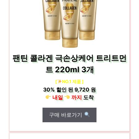
팬틴 콜라겐 극손상케어 트리트먼
트 220ml 3개
[
NO.1 제품 ]
30%
할인 된
9,720 원
내일
까지
도착
구매 바로가기