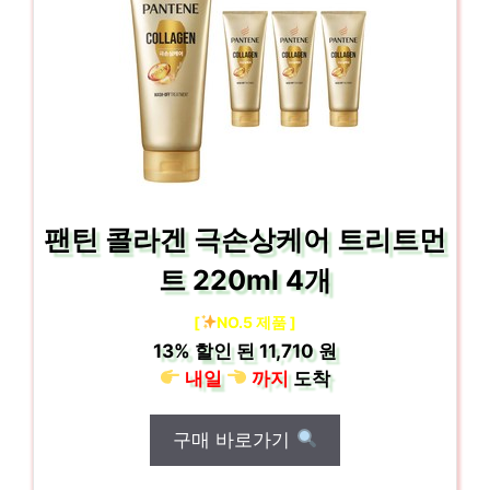
팬틴 콜라겐 극손상케어 트리트먼
트 220ml 4개
[
NO.5 제품 ]
13%
할인 된
11,710 원
내일
까지
도착
구매 바로가기