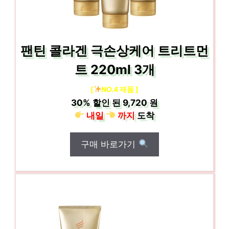
팬틴 콜라겐 극손상케어 트리트먼
트 220ml 3개
[
NO.4 제품 ]
30%
할인 된
9,720 원
내일
까지
도착
구매 바로가기