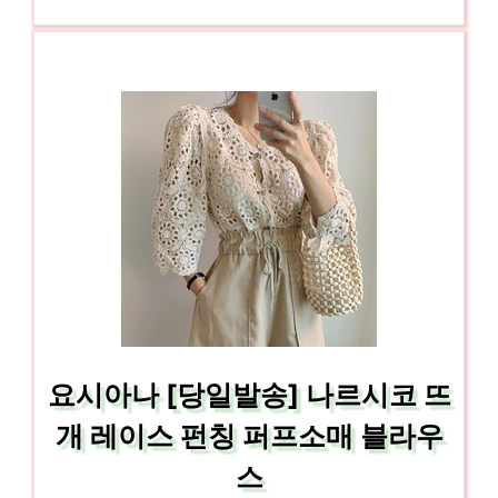
요시아나 [당일발송] 나르시코 뜨
개 레이스 펀칭 퍼프소매 블라우
스