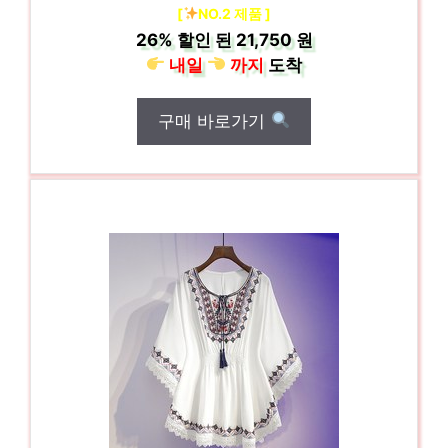
[
NO.2 제품 ]
26%
할인 된
21,750 원
내일
까지
도착
구매 바로가기