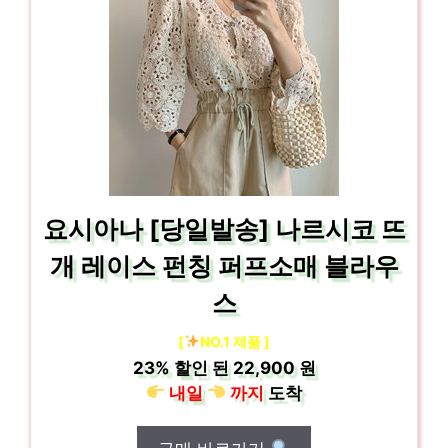
요시아나 [당일발송] 나르시코 뜨
개 레이스 펀칭 퍼프소매 블라우
스
[
NO.1 제품 ]
23%
할인 된
22,900 원
내일
까지
도착