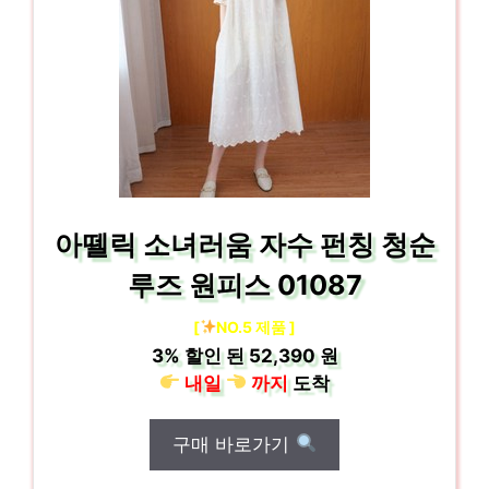
아뗄릭 소녀러움 자수 펀칭 청순
루즈 원피스 01087
[
NO.5 제품 ]
3%
할인 된
52,390 원
내일
까지
도착
구매 바로가기