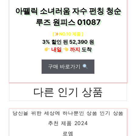
아뗄릭 소녀러움 자수 펀칭 청순
루즈 원피스 01087
[
NO.10 제품 ]
3%
할인 된
52,390 원
내일
까지
도착
구매 바로가기
다른 인기 상품
르샵원피스
당신을 위한 세상에 하나뿐인 상품 인기 상품
추천 제품 2024
로엠