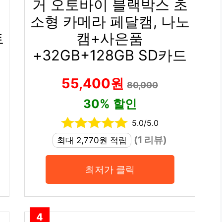
메
거 오토바이 블랙박스 초
소형 카메라 페달캠, 나노
트
캠+사은품
+32GB+128GB SD카드
55,400원
80,000
30% 할인
5.0/5.0
(1 리뷰)
최대 2,770원 적립
최저가 클릭
4