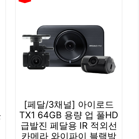
[페달/3채널] 아이로드
풋
TX1 64GB 용량 업 풀HD
급발진 페달용 IR 적외선
휴
카메라 와이파이 블랙박