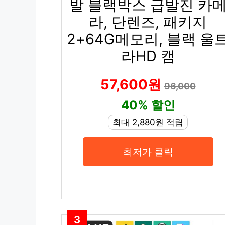
발 블랙박스 급발진 카
라, 단렌즈, 패키지
2+64G메모리, 블랙 울
라HD 캠
57,600원
96,000
40% 할인
최대 2,880원 적립
최저가 클릭
3