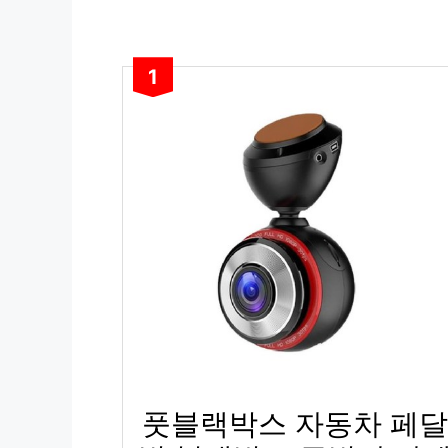
1
풋블랙박스 자동차 페달