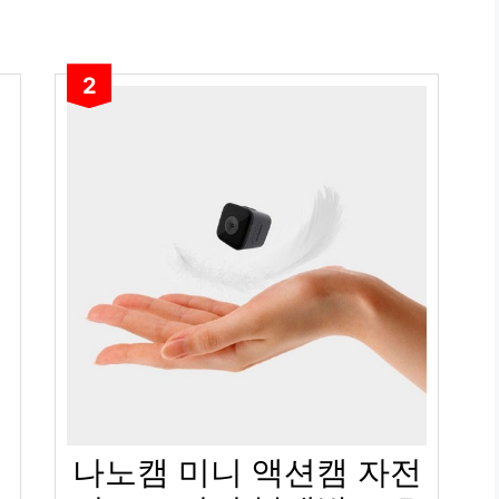
2
나노캠 미니 액션캠 자전