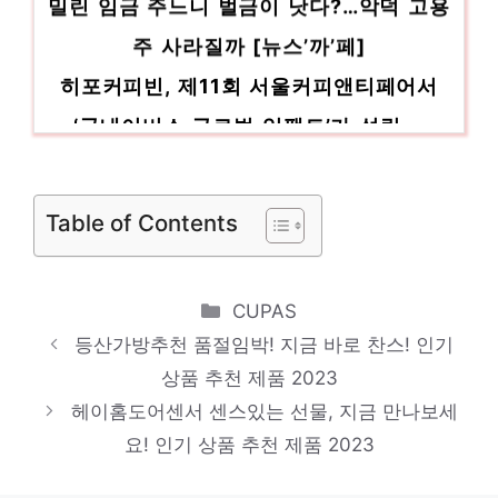
주 사라질까 [뉴스’까’페]
히포커피빈, 제11회 서울커피앤티페어서
‘굿네이버스 글로벌 임팩트’가 설립·…
‘강-페’ 조합 첫 선 PSG, 도르트문트 2-0
폭행
Table of Contents
‘내구제 대출’ 했다가 한순간에 신용불량자
로…추석 앞 ‘핸드폰깡’ 활개 주의…
Categories
CUPAS
한·페 수교60주년, 한복외교로 유니온함 부
등산가방추천 품절임박! 지금 바로 찬스! 인기
산입항 환영
상품 추천 제품 2023
헤이홈도어센서 센스있는 선물, 지금 만나보세
요! 인기 상품 추천 제품 2023