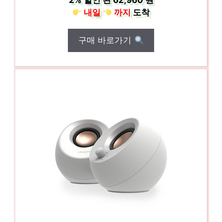
2%
할인 된
62,960 원
내일
까지
도착
구매 바로가기