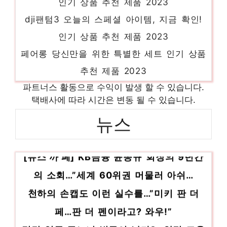
dji팬텀3 오늘의 스페셜 아이템, 지금 확인!
인기 상품 추천 제품 2023
페어롱 당신만을 위한 특별한 세트 인기 상품
추천 제품 2023
w16-065n4d 놓칠 수 없는 이번 특가! 인기
파트너스 활동으로 수익이 발생 할 수 있습니다.
택배사에 따라 시간은 변동 될 수 있습니다.
상품 추천 제품 2023
다이빙모자 마음이 움직이는 디자인 아이템
뉴스
인기 상품 추천 제품 2023
[뉴스’까’페] KB금융 윤종규 회장의 9년간
사진찍는웹캠 기분 좋아지는, 당신만의 제품
인기 상품 추천 제품 2023
의 소회…”세계 60위권 머물러 아쉬…
천하의 손캡도 이런 실수를…”미키 판 더
페…판 더 펜이라고? 와우!”
밀린 임금 주느니 벌금이 낫다?…악덕 고용