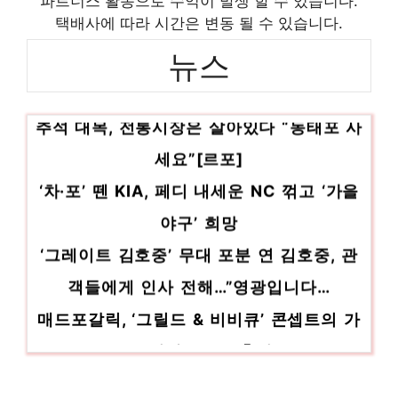
파트너스 활동으로 수익이 발생 할 수 있습니다.
택배사에 따라 시간은 변동 될 수 있습니다.
기 상품 추천 제품 2023
뉴스
충전식모기퇴치 편안함을 찾는 당신을 위해
인기 상품 추천 제품 2023
추석 대목, 전통시장은 살아있다 “동태포 사
cmos배터리 당신을 위한 세상에 하나뿐인 상
품 인기 상품 추천 제품 2023
세요”[르포]
‘차·포’ 뗀 KIA, 페디 내세운 NC 꺾고 ‘가을
야구’ 희망
‘그레이트 김호중’ 무대 포분 연 김호중, 관
객들에게 인사 전해…”영광입니다…
매드포갈릭, ‘그릴드 & 비비큐’ 콘셉트의 가
을 신메뉴 3종 출시
㈜마트킹, 양주시에 백미 1,600포 기부