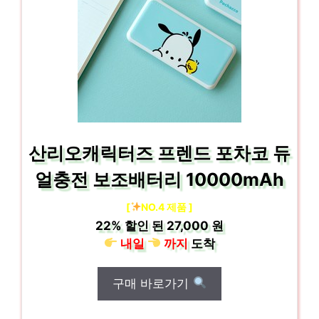
산리오캐릭터즈 프렌드 포차코 듀
얼충전 보조배터리 10000mAh
[
NO.4 제품 ]
22%
할인 된
27,000 원
내일
까지
도착
구매 바로가기