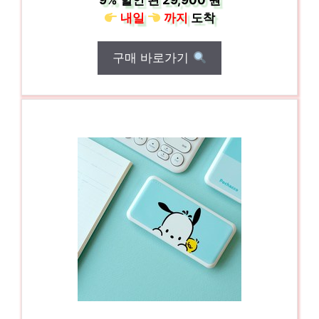
9%
할인 된
29,900 원
내일
까지
도착
구매 바로가기