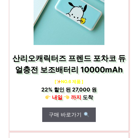
산리오캐릭터즈 프렌드 포차코 듀
얼충전 보조배터리 10000mAh
[
NO.6 제품 ]
22%
할인 된
27,000 원
내일
까지
도착
구매 바로가기