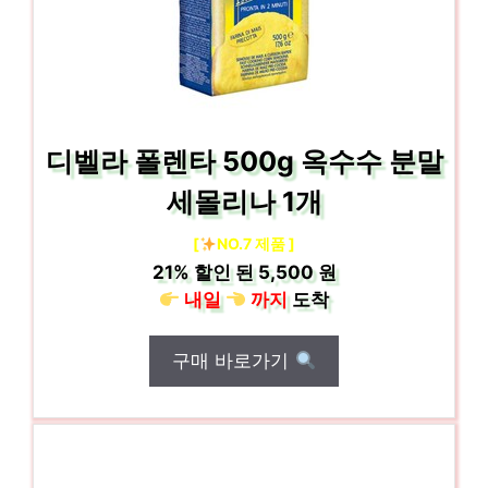
디벨라 폴렌타 500g 옥수수 분말
세몰리나 1개
[
NO.7 제품 ]
21%
할인 된
5,500 원
내일
까지
도착
구매 바로가기