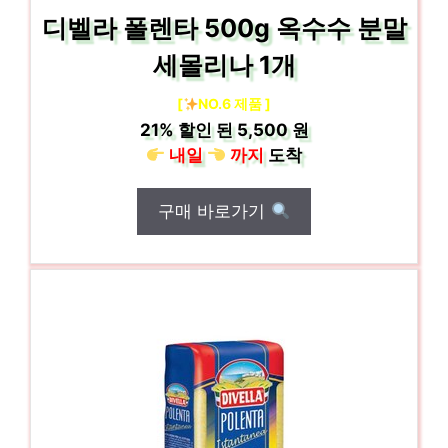
디벨라 폴렌타 500g 옥수수 분말
세몰리나 1개
[
NO.6 제품 ]
21%
할인 된
5,500 원
내일
까지
도착
구매 바로가기