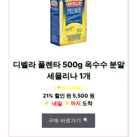
디벨라 폴렌타 500g 옥수수 분말
세몰리나 1개
[
NO.5 제품 ]
21%
할인 된
5,500 원
내일
까지
도착
구매 바로가기