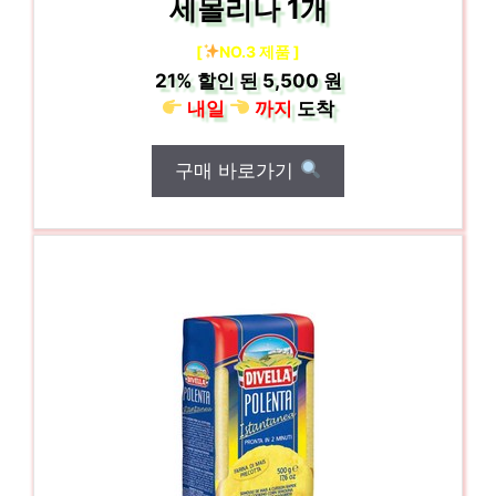
세몰리나 1개
[
NO.3 제품 ]
21%
할인 된
5,500 원
내일
까지
도착
구매 바로가기