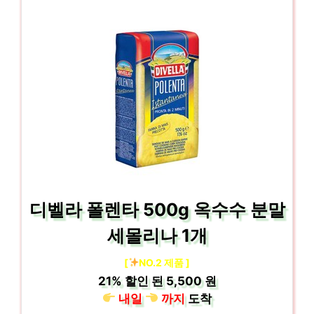
디벨라 폴렌타 500g 옥수수 분말
세몰리나 1개
[
NO.2 제품 ]
21%
할인 된
5,500 원
내일
까지
도착