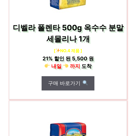
디벨라 폴렌타 500g 옥수수 분말
세몰리나 1개
[
NO.4 제품 ]
21%
할인 된
5,500 원
내일
까지
도착
구매 바로가기