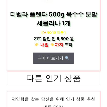
디벨라 폴렌타 500g 옥수수 분말
세몰리나 1개
[
NO.10 제품 ]
21%
할인 된
5,500 원
내일
까지
도착
구매 바로가기
다른 인기 상품
엄마딸건강상회
편안함을 찾는 당신을 위해 인기 상품 추천
제품 2024