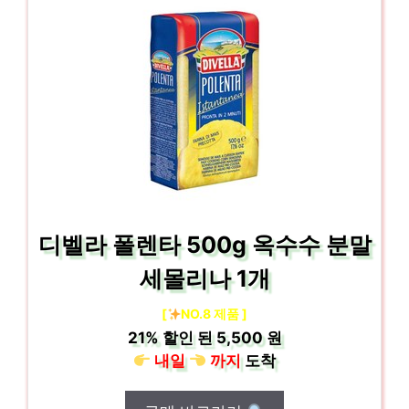
디벨라 폴렌타 500g 옥수수 분말
세몰리나 1개
[
NO.8 제품 ]
21%
할인 된
5,500 원
내일
까지
도착