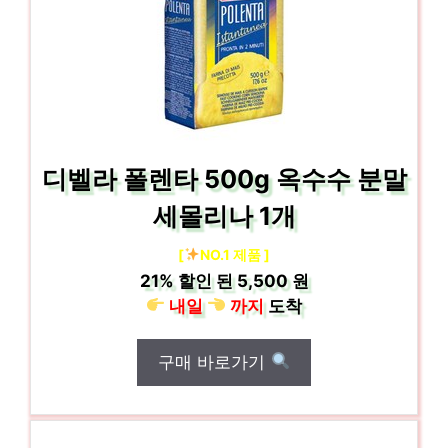
디벨라 폴렌타 500g 옥수수 분말
세몰리나 1개
[
NO.1 제품 ]
21%
할인 된
5,500 원
내일
까지
도착
구매 바로가기