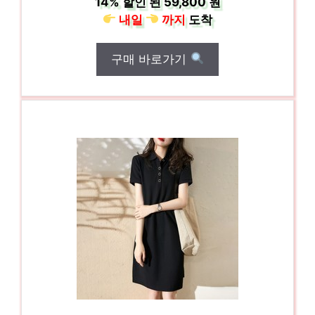
14%
할인 된
59,800 원
내일
까지
도착
구매 바로가기