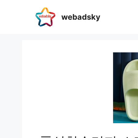
webadsky