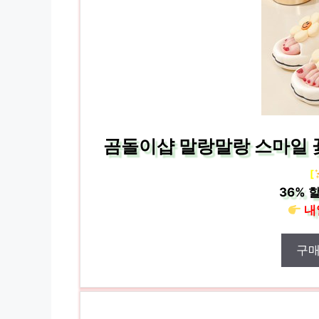
곰돌이샵 말랑말랑 스마일 꽃
[
36%
할
내
구