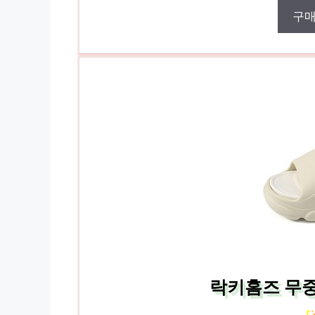
구
락키홈즈 무
[