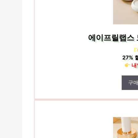
에이프릴랩스 
[
27%
내
구