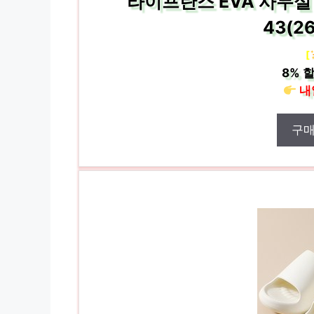
라이프란스 EVA 사무실 
43(2
[
8%
할
내
구