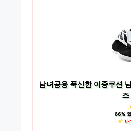
남녀공용 푹신한 이중쿠션 남
즈
[
66%
할
내