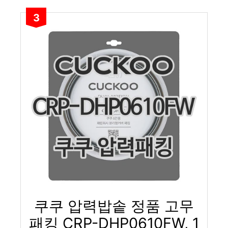
3
쿠쿠 압력밥솥 정품 고무
패킹 CRP-DHP0610FW, 1