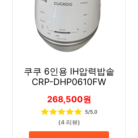
쿠쿠 6인용 IH압력밥솥
CRP-DHP0610FW
268,500원
5/5.0
(4 리뷰)