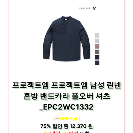
프로젝트엠 프로젝트엠 남성 린넨
혼방 밴드카라 풀오버 셔츠
_EPC2WC1332
[
NO.9 제품 ]
75%
할인 된
12,370 원