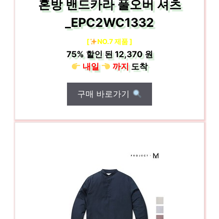
혼방 밴드카라 풀오버 셔츠
_EPC2WC1332
[
NO.7 제품 ]
75%
할인 된
12,370 원
내일
까지
도착
구매 바로가기