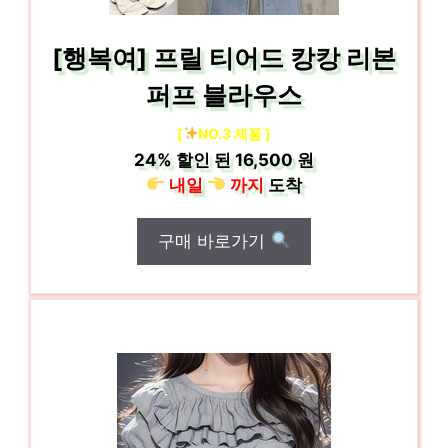
[행복여] 프릴 티어드 캉캉 리본
퍼프 블라우스
[
NO.3 제품 ]
24%
할인 된
16,500 원
내일
까지
도착
구매 바로가기