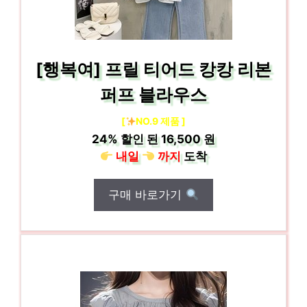
[행복여] 프릴 티어드 캉캉 리본
퍼프 블라우스
[
NO.9 제품 ]
24%
할인 된
16,500 원
내일
까지
도착
구매 바로가기