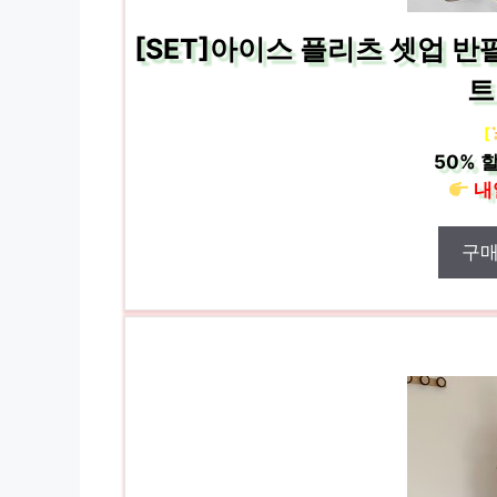
[SET]아이스 플리츠 셋업 반
트(
[
50%
할
내
구