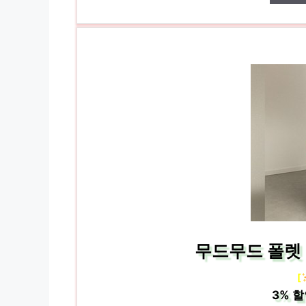
무드무드 폴렛 
[
3%
할