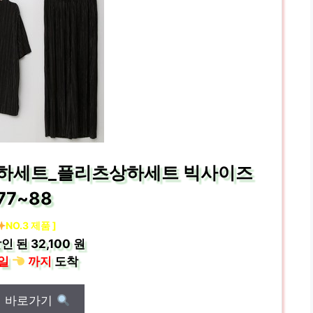
상하세트_플리츠상하세트 빅사이즈
77~88
NO.3 제품 ]
인 된
32,100 원
일
까지
도착
매 바로가기