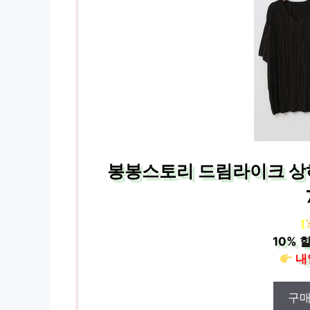
봉봉스토리 드림라이크 
[
10%
할
내
구