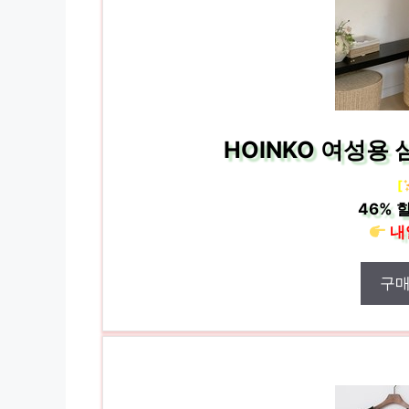
HOINKO 여성용
[
46%
할
내
구