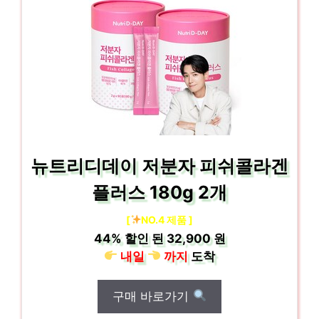
뉴트리디데이 저분자 피쉬콜라겐
플러스 180g 2개
[
NO.4 제품 ]
44%
할인 된
32,900 원
내일
까지
도착
구매 바로가기