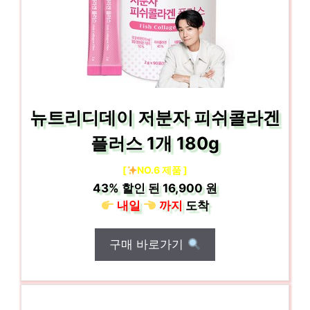
뉴트리디데이 저분자 피쉬콜라겐
플러스 1개 180g
[
NO.6 제품 ]
43%
할인 된
16,900 원
내일
까지
도착
구매 바로가기