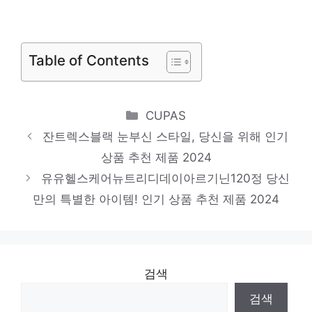
천 제품 2024
타블렛뉴트리디데이콜라겐저분자
품절 위기! 빠르게 잡아라! 인기 상품 추천 제
Table of Contents
품 2024
피쉬뉴트리디데이콜라겐
Categories
CUPAS
놀라운 당신을 위한 최고의 선택 인기 상품
잔트렉스블랙 눈부신 스타일, 당신을 위해 인기
추천 제품 2024
상품 추천 제품 2024
피쉬타블렛뉴트리디데이콜라겐
유유헬스케어뉴트리디데이아르기닌120정 당신
하루만에 품절될 아이템! 인기 상품 추천 제
만의 특별한 아이템! 인기 상품 추천 제품 2024
품 2024
검색
검색