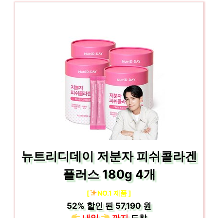
뉴트리디데이 저분자 피쉬콜라겐
플러스 180g 4개
[
NO.1 제품 ]
52%
할인 된
57,190 원
내일
까지
도착