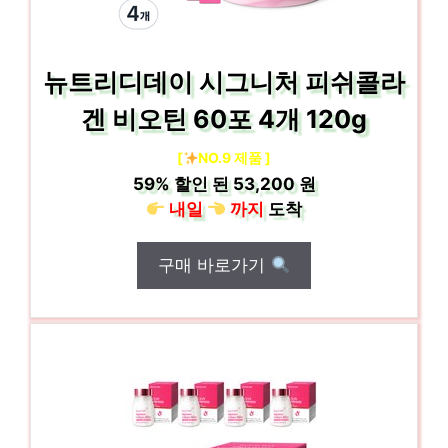
뉴트리디데이 시그니처 피쉬콜라
겐 비오틴 60포 4개 120g
[
NO.9 제품 ]
59%
할인 된
53,200 원
내일
까지
도착
구매 바로가기