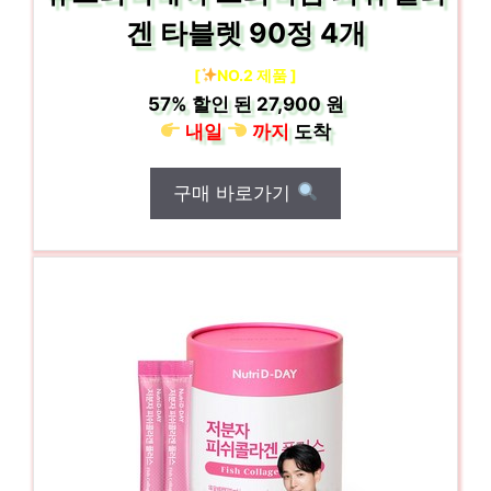
겐 타블렛 90정 4개
[
NO.2 제품 ]
57%
할인 된
27,900 원
내일
까지
도착
구매 바로가기