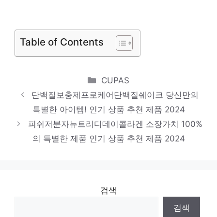
지금이 아니면 못 사요! 인기 상품 추천 제품
2024
타블렛피쉬뉴트리디데이콜라겐
Table of Contents
당신의 생활을 바꿔줄 기회 인기 상품 추천
제품 2024
뉴트리디데이단백질쉐이크다이어트해피믹스
Categories
CUPAS
14포
단백질보충제프로케어단백질쉐이크 당신만의
당신의 생활을 바꿔줄 기회 인기 상품 추천
특별한 아이템! 인기 상품 추천 제품 2024
제품 2024
피쉬저분자뉴트리디데이콜라겐 소장가치 100%
의 특별한 제품 인기 상품 추천 제품 2024
검색
검색