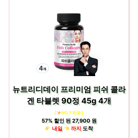
뉴트리디데이 프리미엄 피쉬 콜라
겐 타블렛 90정 45g 4개
[
NO.7 제품 ]
57%
할인 된
27,900 원
내일
까지
도착