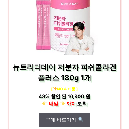
뉴트리디데이 저분자 피쉬콜라겐
플러스 180g 1개
[
NO.4 제품 ]
43%
할인 된
16,900 원
내일
까지
도착
구매 바로가기