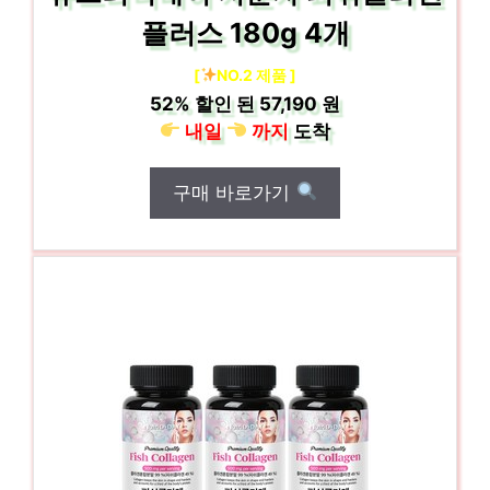
플러스 180g 4개
[
NO.2 제품 ]
52%
할인 된
57,190 원
내일
까지
도착
구매 바로가기