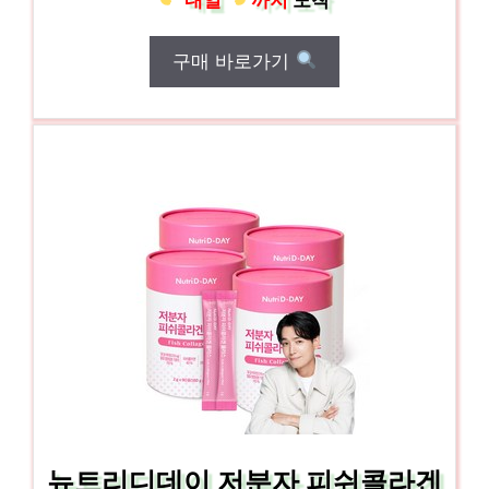
구매 바로가기
뉴트리디데이 저분자 피쉬콜라겐