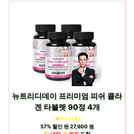
뉴트리디데이 프리미엄 피쉬 콜라
겐 타블렛 90정 4개
[
NO.1 제품 ]
57%
할인 된
27,900 원
내일
까지
도착