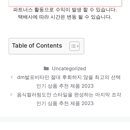
핑스포티GW캐디백 당신만의 특별한 아이템!
파트너스 활동으로 수익이 발생 할 수 있습니다.
인기 상품 추천 제품 2023
유니클로와이드핏파라슈트팬츠슈트팬츠 품절
택배사에 따라 시간은 변동 될 수 있습니다.
위기! 빠르게 잡아라! 인기 상품 추천 제품
2023
Table of Contents
vbc까사 눈부신 스타일, 당신을 위해 인기 상
품 추천 제품 2023
Categories
Uncategorized
dm발포비타민 절대 후회하지 않을 최고의 선택
인기 상품 추천 제품 2023
음식컬러링도안 스타일을 완성하는 마지막 조각
인기 상품 추천 제품 2023