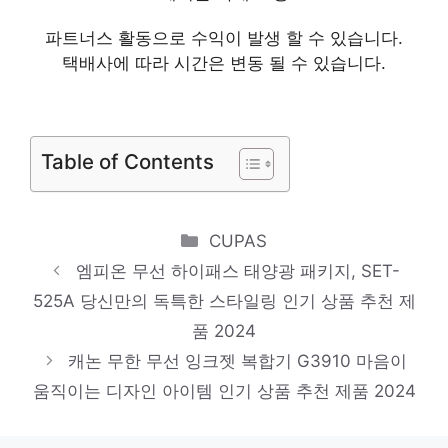
제품 2024
파트너스 활동으로 수익이 발생 할 수 있습니다.
택배사에 따라 시간은 변동 될 수 있습니다.
테팔 클래식 건식다리미 FS2920KO
당신을 더 빛내줄 특별함 인기 상품 추천 제
품 2024
Table of Contents
LG전자 휘센 오브제컬렉션 제습기 20L
DQ203PECA
마음이 움직이는 디자인 아이템 인기 상품 추
Categories
CUPAS
천 제품 2024
엠피온 무선 하이패스 태양광 패키지, SET-
신일 BLDC 서큘레이터, SIF-CS30BL(미스티
525A 당신만의 독특한 스타일링 인기 상품 추천 제
품 2024
블루)
캐논 무한 무선 잉크젯 복합기 G3910 마음이
화려한 스타일, 지금 경험하세요! 인기 상품
움직이는 디자인 아이템 인기 상품 추천 제품 2024
추천 제품 2024
Apple 정품 2022 아이패드 10세대, 실버,