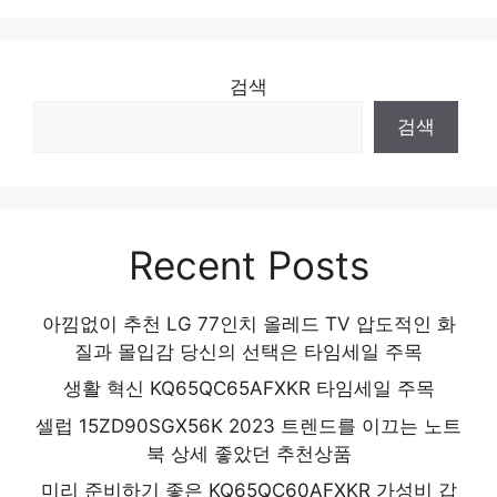
Apple 애플워치 9 GPS, 41mm, 스타라이트
/ 스타라이트 스포츠 밴드, S/M
당신만을 위한 특별한 세트 인기 상품 추천
검색
제품 2024
검색
Recent Posts
아낌없이 추천 LG 77인치 올레드 TV 압도적인 화
질과 몰입감 당신의 선택은 타임세일 주목
생활 혁신 KQ65QC65AFXKR 타임세일 주목
셀럽 15ZD90SGX56K 2023 트렌드를 이끄는 노트
북 상세 좋았던 추천상품
미리 준비하기 좋은 KQ65QC60AFXKR 가성비 갑