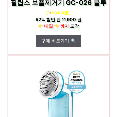
필립스 보풀제거기 GC-026 블루
[
NO.6 제품 ]
52%
할인 된
11,900 원
내일
까지
도착
구매 바로가기