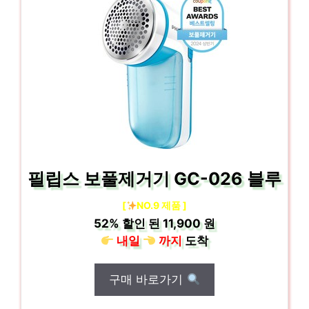
필립스 보풀제거기 GC-026 블루
[
NO.9 제품 ]
52%
할인 된
11,900 원
내일
까지
도착
구매 바로가기