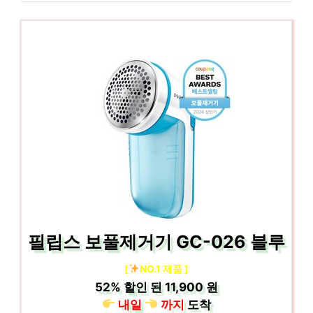
필립스 보풀제거기 GC-026 블루
[
NO.1 제품 ]
52%
할인 된
11,900 원
내일
까지
도착