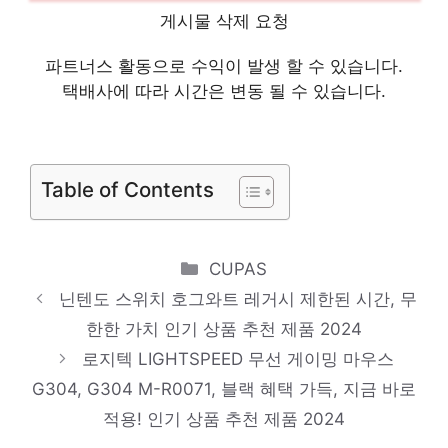
게시물 삭제 요청
제품 2024
일렉트로룩스 퓨어 Q6 무선청소기 WQ61-
파트너스 활동으로 수익이 발생 할 수 있습니다.
1EDB, 데님 블루
택배사에 따라 시간은 변동 될 수 있습니다.
핫 아이템, 주목해주세요! 인기 상품 추천 제
품 2024
디디오랩 무선 접이식 써큘레이터형 DEF-
Table of Contents
M16SW 캠핑 선풍기, 100
당신만의 특별한 아이템! 인기 상품 추천 제
Categories
CUPAS
품 2024
닌텐도 스위치 호그와트 레거시 제한된 시간, 무
Apple 정품 Lightning-C타입 충전 케이블,
한한 가치 인기 상품 추천 제품 2024
1m, 1개
로지텍 LIGHTSPEED 무선 게이밍 마우스
지금이 당신의 시간입니다! 인기 상품 추천
G304, G304 M-R0071, 블랙 혜택 가득, 지금 바로
제품 2024
적용! 인기 상품 추천 제품 2024