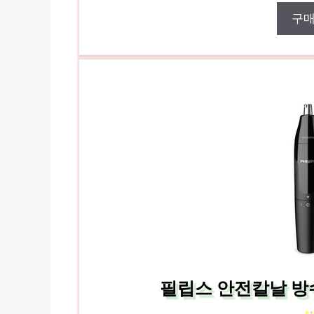
구
필립스 안전칼날 방수