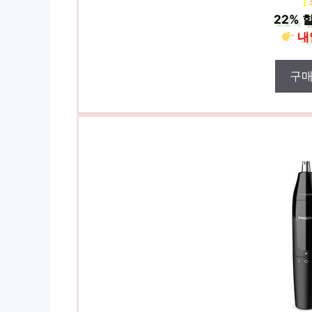
[
22%
할
내
구