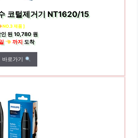
 코털제거기 NT1620/15
NO.3 제품 ]
인 된
10,780 원
일
까지
도착
매 바로가기