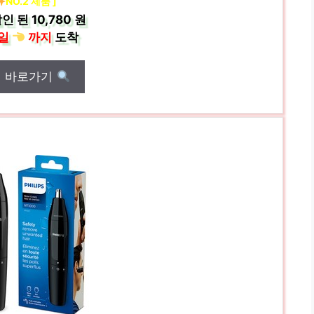
NO.2 제품 ]
인 된
10,780 원
일
까지
도착
매 바로가기