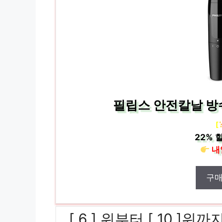
필립스 안전칼날 방수
[
22%
할
내
구
[ 6 ] 위부터 [ 10 