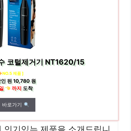
 코털제거기 NT1620/15
NO.5 제품 ]
인 된
10,780 원
일
까지
도착
매 바로가기
]위까지 인기있는 제품을 소개드립니