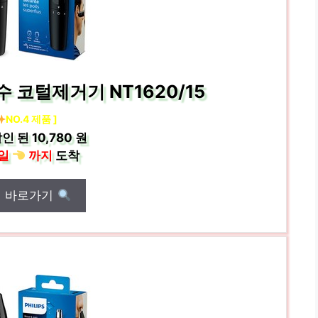
 코털제거기 NT1620/15
NO.4 제품 ]
인 된
10,780 원
일
까지
도착
매 바로가기