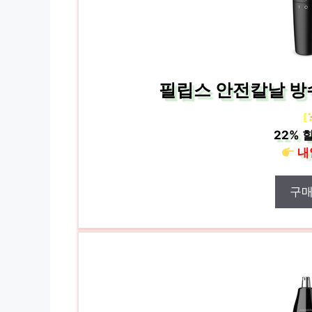
필립스 안전칼날 방수
[
22%
할
내
구