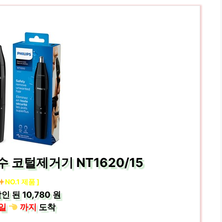
 코털제거기 NT1620/15
NO.1 제품 ]
인 된
10,780 원
일
까지
도착