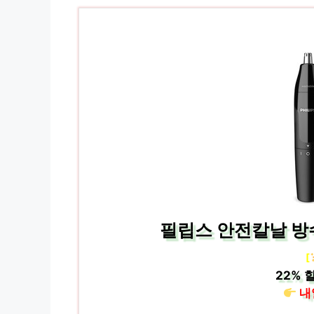
필립스 안전칼날 방수
[
22%
할
내