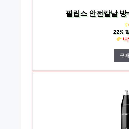
필립스 안전칼날 방수
[
22%
할
내
구