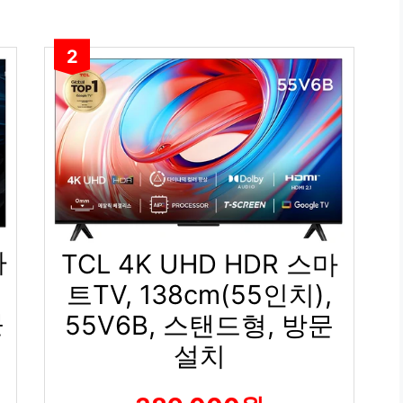
2
마
TCL 4K UHD HDR 스마
트TV, 138cm(55인치),
문
55V6B, 스탠드형, 방문
설치