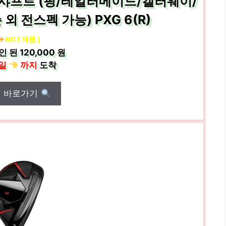
샤프트 (핑/테일러메이드/캘러웨이/
 전스펙 가능) PXG 6(R)
NO.1 제품 ]
인 된
120,000 원
일
까지
도착
매 바로가기