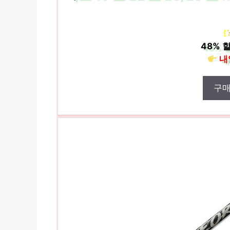
[
48%
할
내
구