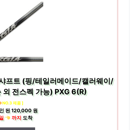
샤프트 (핑/테일러메이드/캘러웨이/
 전스펙 가능) PXG 6(R)
NO.3 제품 ]
인 된
120,000 원
일
까지
도착