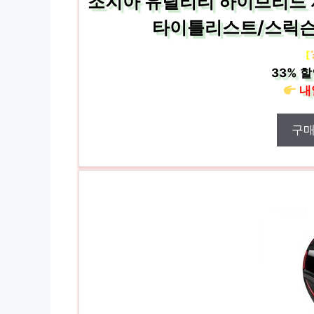
조지아 유틸리티 하이브리드 
타이틀리스트/스릭슨 외
[
33%
할
내
구