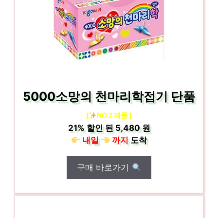
5000소망의 천마리학접기 단품
[
NO.7 제품 ]
21%
할인 된
5,480 원
내일
까지
도착
구매 바로가기