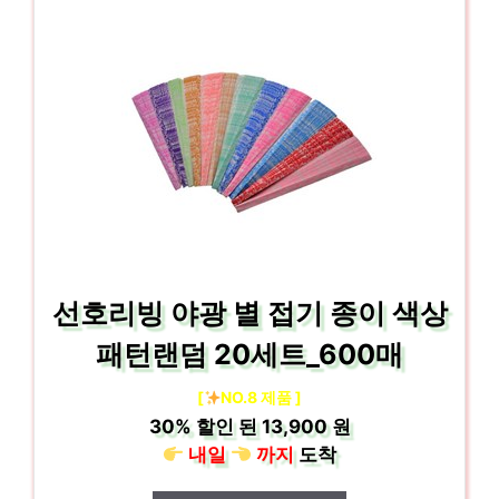
선호리빙 야광 별 접기 종이 색상
패턴랜덤 20세트_600매
[
NO.8 제품 ]
30%
할인 된
13,900 원
내일
까지
도착