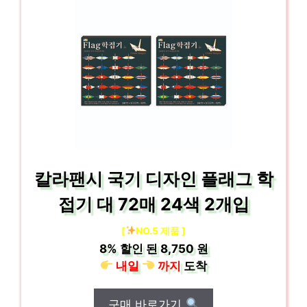
칼라팬시 국기 디자인 플래그 학
접기 대 72매 24색 2개입
[
NO.5 제품 ]
8%
할인 된
8,750 원
내일
까지
도착
구매 바로가기