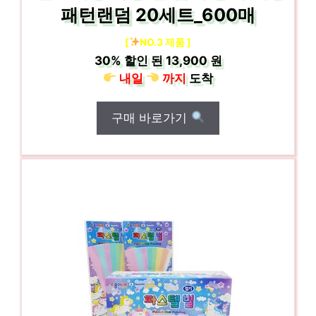
패턴랜덤 20세트_600매
[
NO.3 제품 ]
30%
할인 된
13,900 원
내일
까지
도착
구매 바로가기