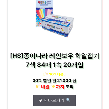
[HS]종이나라 레인보우 학알접기
7색 84매 1속 20개입
[
NO.1 제품 ]
30%
할인 된
21,000 원
내일
까지
도착
구매 바로가기