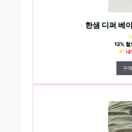
한샘 디퍼 베이
[
13%
할
내
구