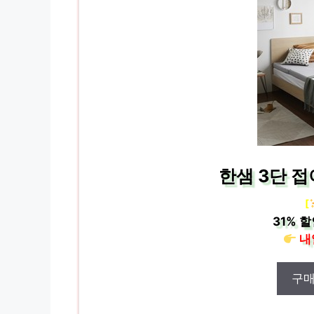
한샘 3단 
[
31%
할
내
구