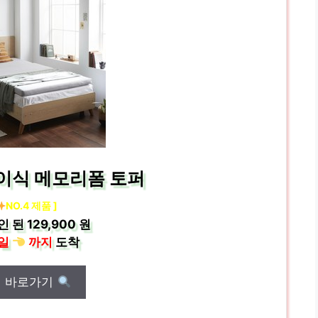
접이식 메모리폼 토퍼
NO.4 제품 ]
인 된
129,900 원
일
까지
도착
매 바로가기