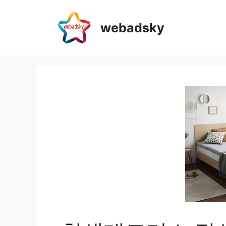
webadsky