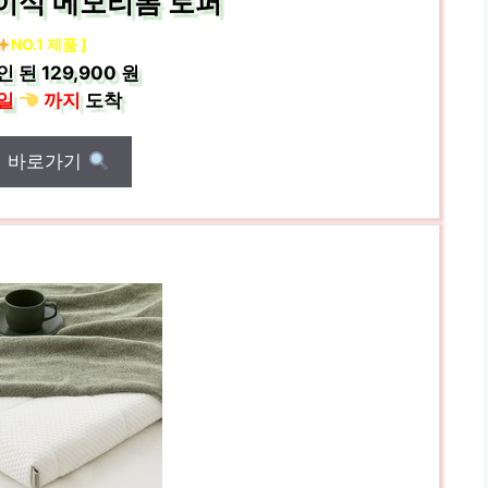
접이식 메모리폼 토퍼
NO.1 제품 ]
인 된
129,900 원
일
까지
도착
매 바로가기