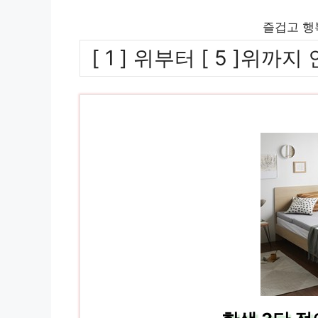
즐겁고 행
[ 1 ] 위부터 [ 5 ]