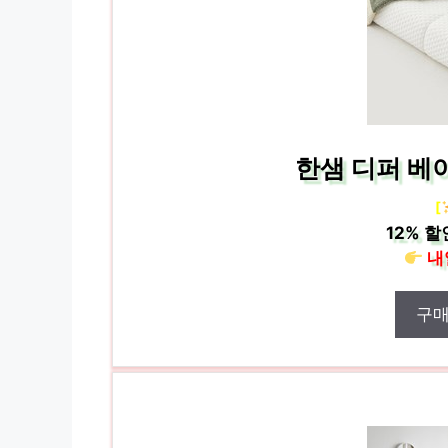
한샘 디퍼 베
[
12%
할
내
구