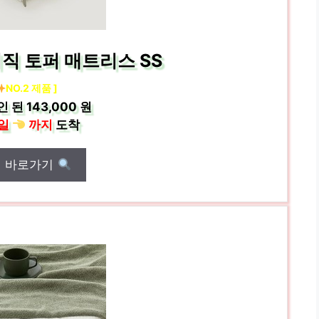
직 토퍼 매트리스 SS
NO.2 제품 ]
인 된
143,000 원
일
까지
도착
매 바로가기