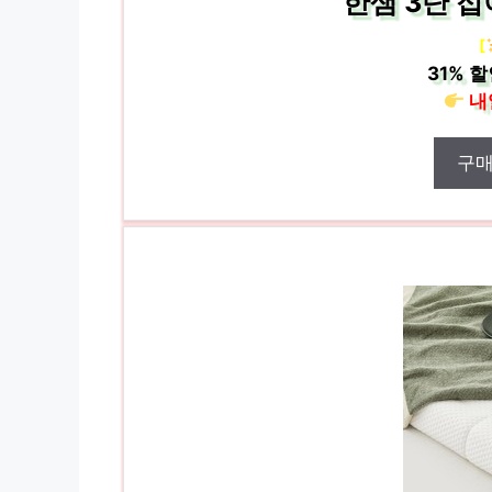
한샘 3단 
[
31%
할
내
구