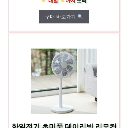
내일
까지
도착
구매 바로가기
한일전기 초미풍 데이리빙 리모컨