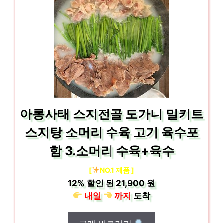
아롱사태 스지전골 도가니 밀키트
스지탕 소머리 수육 고기 육수포
함 3.소머리 수육+육수
[
NO.1 제품 ]
12%
할인 된
21,900 원
내일
까지
도착