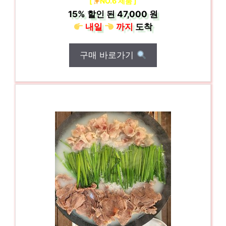
[
NO.6 제품 ]
15%
할인 된
47,000 원
내일
까지
도착
구매 바로가기