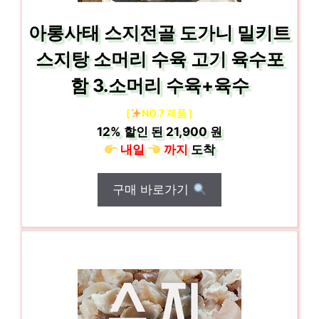
아롱사태 스지전골 도가니 밀키트
스지탕 소머리 수육 고기 육수포
함 3.소머리 수육+육수
[
NO.7 제품 ]
12%
할인 된
21,900 원
내일
까지
도착
구매 바로가기