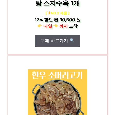
탕 스지수육 1개
[
NO.2 제품 ]
17%
할인 된
30,500 원
내일
까지
도착
구매 바로가기