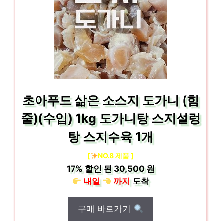
초아푸드 삶은 소스지 도가니 (힘
줄)(수입) 1kg 도가니탕 스지설렁
탕 스지수육 1개
[
NO.8 제품 ]
17%
할인 된
30,500 원
내일
까지
도착
구매 바로가기