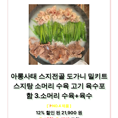
아롱사태 스지전골 도가니 밀키트
스지탕 소머리 수육 고기 육수포
함 3.소머리 수육+육수
[
NO.4 제품 ]
12%
할인 된
21,900 원