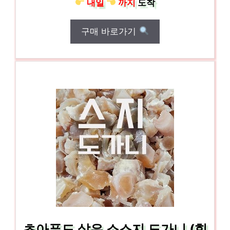
내일
까지
도착
구매 바로가기
초아푸드 삶은 소스지 도가니 (힘