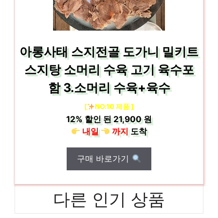
아롱사태 스지전골 도가니 밀키트
스지탕 소머리 수육 고기 육수포
함 3.소머리 수육+육수
[
NO.10 제품 ]
12%
할인 된
21,900 원
내일
까지
도착
구매 바로가기
다른 인기 상품