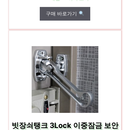
구매 바로가기
빗장쇠탱크 3Lock 이중잠금 보안