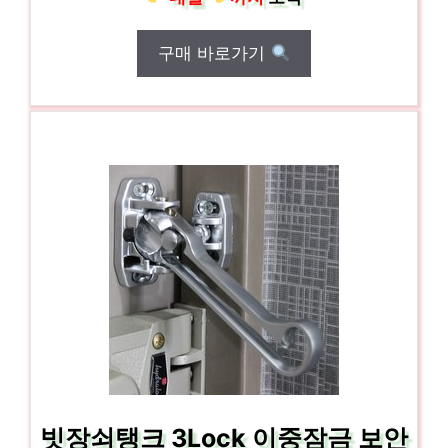
구매 바로가기
빗장쇠탱크 3Lock 이중잠금 보안