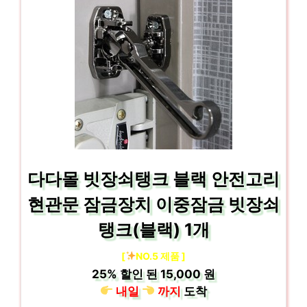
다다몰 빗장쇠탱크 블랙 안전고리
현관문 잠금장치 이중잠금 빗장쇠
탱크(블랙) 1개
[
NO.5 제품 ]
25%
할인 된
15,000 원
내일
까지
도착