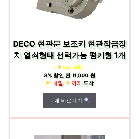
DECO 현관문 보조키 현관잠금장
치 열쇠형태 선택가능 평키형 1개
[
NO.4 제품 ]
8%
할인 된
11,000 원
내일
까지
도착
구매 바로가기