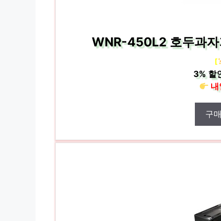
WNR-450L2 호두과자
[
3%
할
내
구