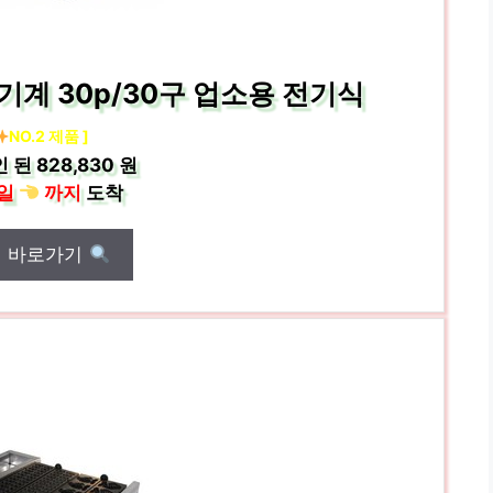
기계 30p/30구 업소용 전기식
NO.2 제품 ]
인 된
828,830 원
일
까지
도착
매 바로가기