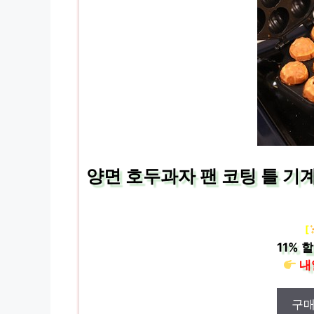
양면 호두과자 팬 코팅 틀 기계
[
11%
할
내
구