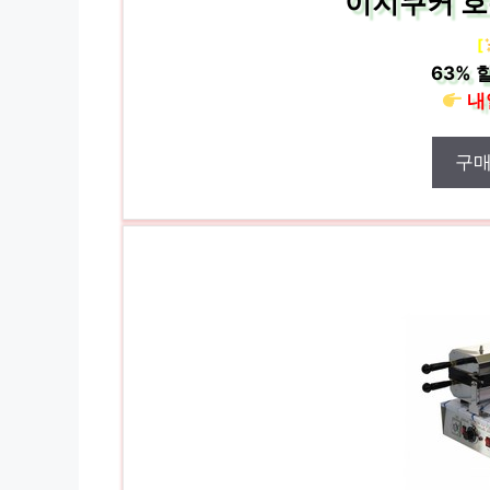
이지쿠커 호
[
63%
할
내
구