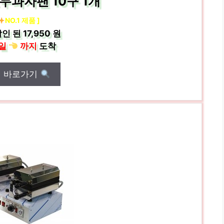
두과자팬 10구 1개
NO.1 제품 ]
인 된
17,950 원
일
까지
도착
매 바로가기