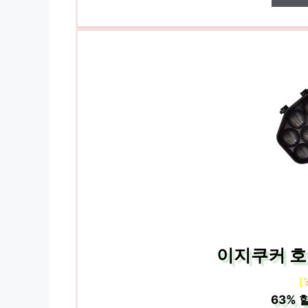
이지쿠커 호
[
63%
할