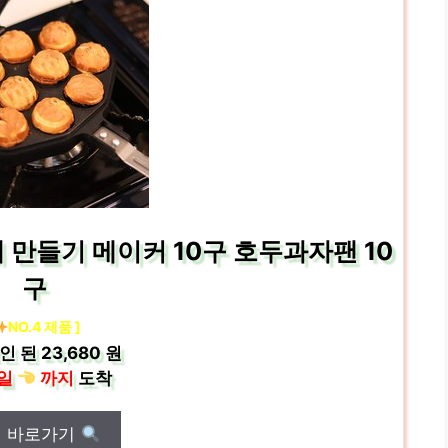
 만들기 메이커 10구 호두과자팬 10
구
NO.4 제품 ]
인 된
23,680 원
일
까지
도착
매 바로가기