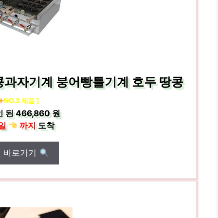
콩과자기계 붕어빵틀기계 호두 땅콩
NO.3 제품 ]
인 된
466,860 원
일
까지
도착
매 바로가기