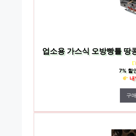
업소용 가스식 오방빵틀 땅
[
7%
할
내
구