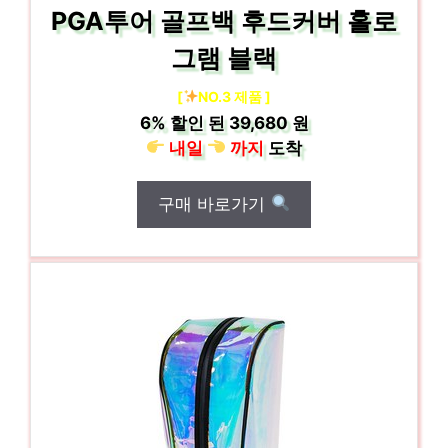
PGA투어 골프백 후드커버 홀로
그램 블랙
[
NO.3 제품 ]
6%
할인 된
39,680 원
내일
까지
도착
구매 바로가기