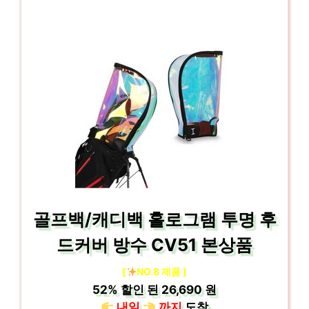
골프백/캐디백 홀로그램 투명 후
드커버 방수 CV51 본상품
[
NO.8 제품 ]
52%
할인 된
26,690 원
내일
까지
도착