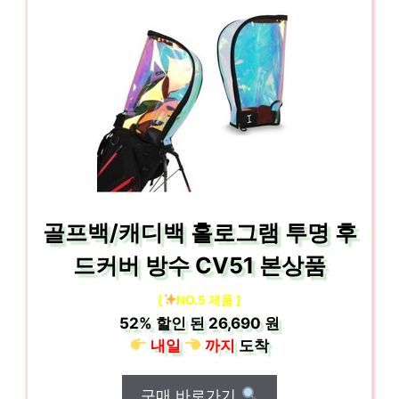
골프백/캐디백 홀로그램 투명 후
드커버 방수 CV51 본상품
[
NO.5 제품 ]
52%
할인 된
26,690 원
내일
까지
도착
구매 바로가기