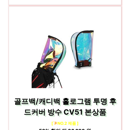
골프백/캐디백 홀로그램 투명 후
드커버 방수 CV51 본상품
[
NO.2 제품 ]