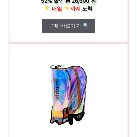
52%
할인 된
26,690 원
내일
까지
도착
구매 바로가기