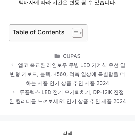
신일 스탠드 선풍기 740 x 340 x 340 mm
택배사에 따라 시간은 변동 될 수 있습니다.
SIF-P12MS
놓칠 수 없는 이번 특가! 인기 상품 추천 제품
Table of Contents
2024
삼성전자 컬러 레이저 팩스복합기, SL-
C563FW
Categories
CUPAS
일상에 빛을 더하는 최고의 아이템 인기 상품
앱코 축교환 레인보우 무빙 LED 기계식 유선 일
추천 제품 2024
반형 키보드, 블랙, K560, 적축 일상에 특별함을 더
하는 제품 인기 상품 추천 제품 2024
애플워치 호환 밀레니즈 스트랩 밴드, 실버
듀플렉스 LED 전기 모기퇴치기, DP-12IK 진정
진정한 퀄리티를 느껴보세요! 인기 상품 추천
한 퀄리티를 느껴보세요! 인기 상품 추천 제품 2024
제품 2024
대우 무선 써큘레이터 디지털 리모콘 선풍기
3000mAh DEF-MD3500
검색