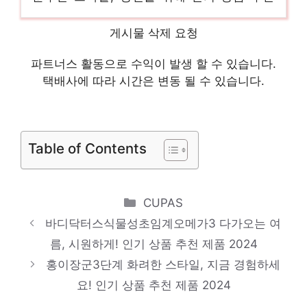
제품 2024
게시물 삭제 요청
글루타치온화이트스틱2g
지금 바로 가져가세요! 인기 상품 추천 제품
파트너스 활동으로 수익이 발생 할 수 있습니다.
2024
택배사에 따라 시간은 변동 될 수 있습니다.
지웨이유산균
놀라운 당신을 위한 최고의 선택 인기 상품
Table of Contents
추천 제품 2024
홀리데이즈오메가3
품절 위기! 빠르게 잡아라! 인기 상품 추천 제
Categories
CUPAS
품 2024
바디닥터스식물성초임계오메가3 다가오는 여
알티지오메가31000
름, 시원하게! 인기 상품 추천 제품 2024
홍이장군3단계 화려한 스타일, 지금 경험하세
소장가치 100%의 특별한 제품 인기 상품 추
요! 인기 상품 추천 제품 2024
천 제품 2024