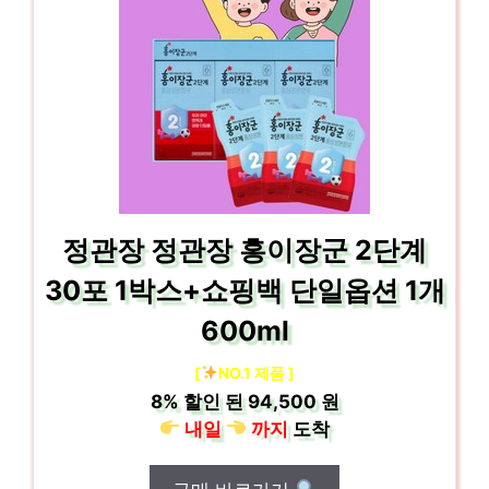
정관장 정관장 홍이장군 2단계
30포 1박스+쇼핑백 단일옵션 1개
600ml
[
NO.1 제품 ]
8%
할인 된
94,500 원
내일
까지
도착