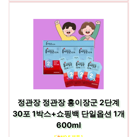
정관장 정관장 홍이장군 2단계
30포 1박스+쇼핑백 단일옵션 1개
600ml
[
NO.5 제품 ]