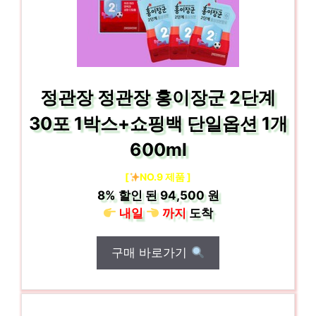
정관장 정관장 홍이장군 2단계
30포 1박스+쇼핑백 단일옵션 1개
600ml
[
NO.9 제품 ]
8%
할인 된
94,500 원
내일
까지
도착
구매 바로가기