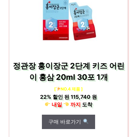
정관장 홍이장군 2단계 키즈 어린
이 홍삼 20ml 30포 1개
[
NO.4 제품 ]
22%
할인 된
115,740 원
내일
까지
도착
구매 바로가기