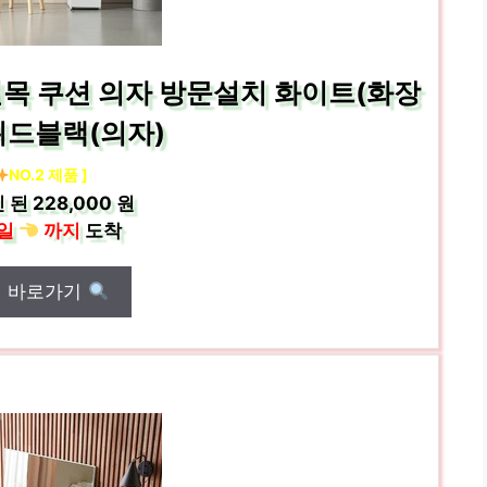
원목 쿠션 의자 방문설치 화이트(화장
위드블랙(의자)
NO.2 제품 ]
 된
228,000 원
일
까지
도착
매 바로가기