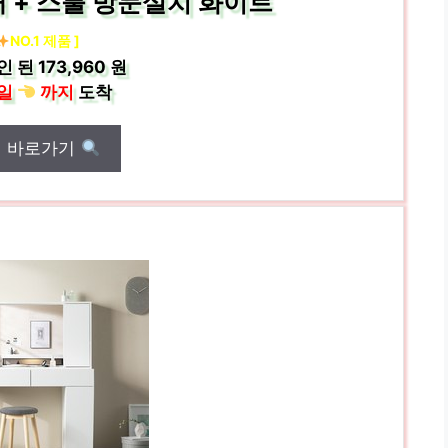
 + 스툴 방문설치 화이트
NO.1 제품 ]
인 된
173,960 원
일
까지
도착
매 바로가기