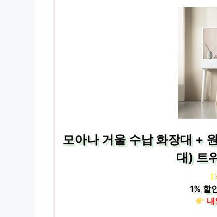
모아나 거울 수납 화장대 + 
대) 트
[
1%
할인
내