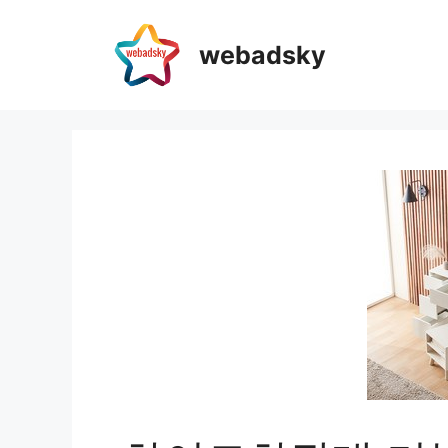
webadsky