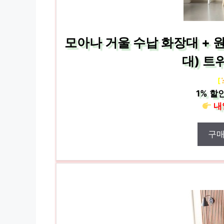
모아나 거울 수납 화장대 + 
대) 트
[
1%
할인
내
구