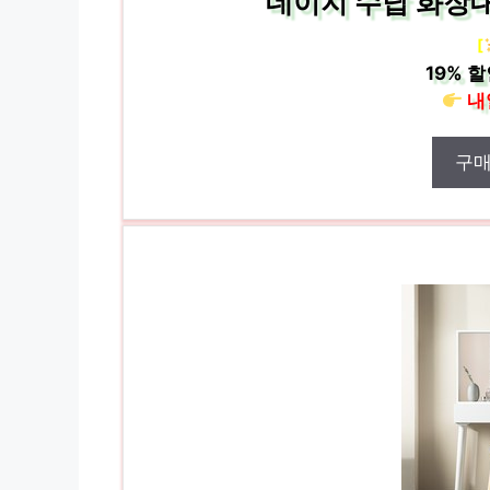
데이지 수납 화장대
[
19%
할
내
구