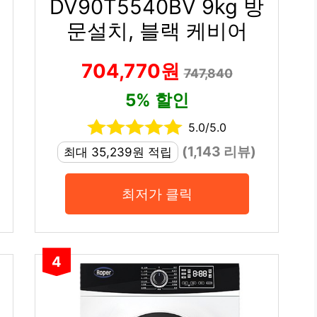
DV90T5540BV 9kg 방
문설치, 블랙 케비어
704,770원
747,840
5% 할인
5.0/5.0
(1,143 리뷰)
최대 35,239원 적립
최저가 클릭
4