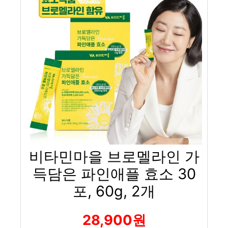
비타민마을 브로멜라인 가
득담은 파인애플 효소 30
포, 60g, 2개
28,900원