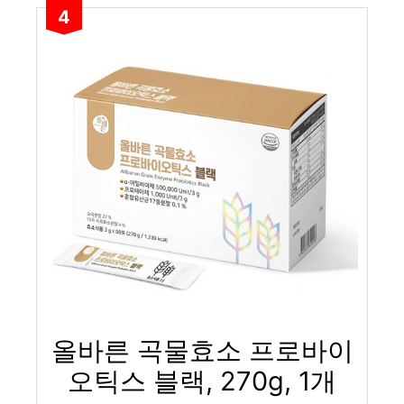
4
올바른 곡물효소 프로바이
오틱스 블랙, 270g, 1개