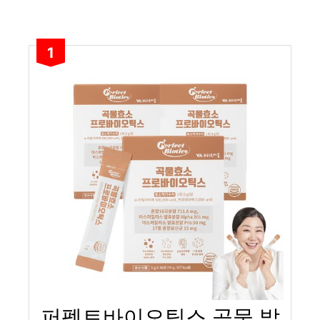
1
퍼펙트바이오틱스 곡물 발