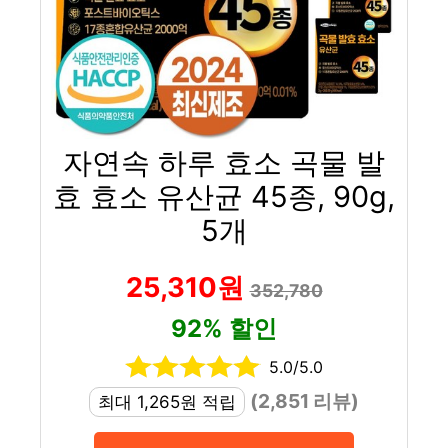
자연속 하루 효소 곡물 발
효 효소 유산균 45종, 90g,
5개
25,310원
352,780
92% 할인
5.0/5.0
(2,851 리뷰)
최대 1,265원 적립