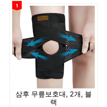
1
삼후 무릎보호대, 2개, 블
랙