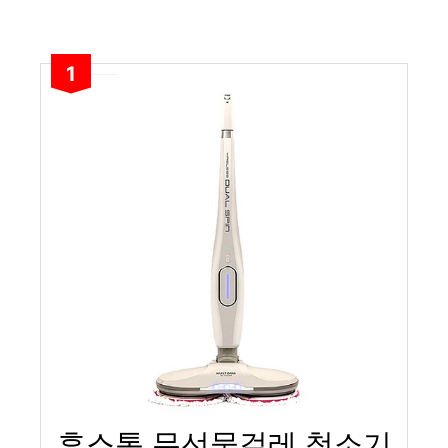
1
휴스톰 무선물걸레 청소기