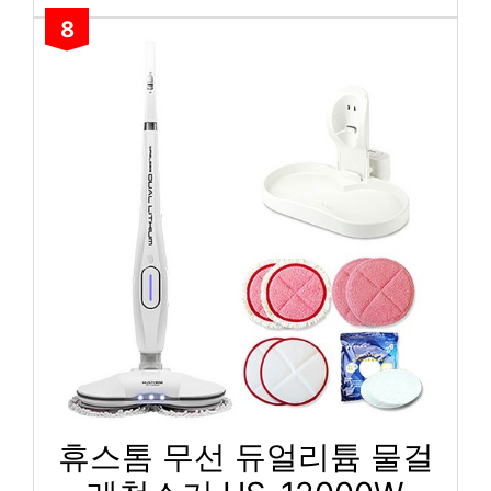
8
휴스톰 무선 듀얼리튬 물걸