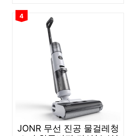
4
JONR 무선 진공 물걸레청