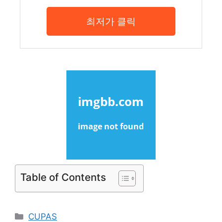
최저가 클릭
Table of Contents
Categories
CUPAS