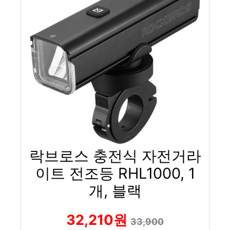
락브로스 충전식 자전거라
이트 전조등 RHL1000, 1
개, 블랙
32,210원
33,900