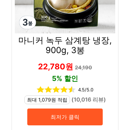
마니커 녹두 삼계탕 냉장,
900g, 3봉
22,780원
24,190
5% 할인
4.5/5.0
(10,016 리뷰)
최대 1,079원 적립
최저가 클릭