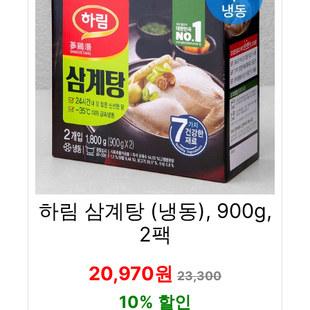
하림 삼계탕 (냉동), 900g,
2팩
20,970원
23,300
10% 할인