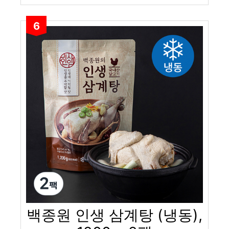
6
백종원 인생 삼계탕 (냉동),