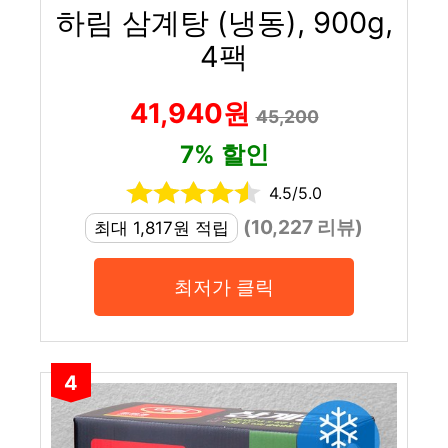
하림 삼계탕 (냉동), 900g,
4팩
41,940원
45,200
7% 할인
4.5/5.0
(10,227 리뷰)
최대 1,817원 적립
최저가 클릭
4