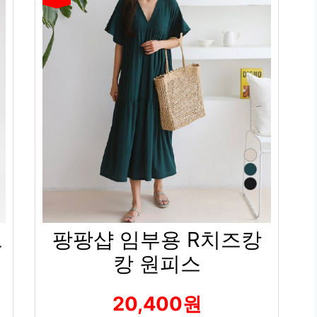
트
팡팡샵 임부용 R치즈캉
캉 원피스
20,400원