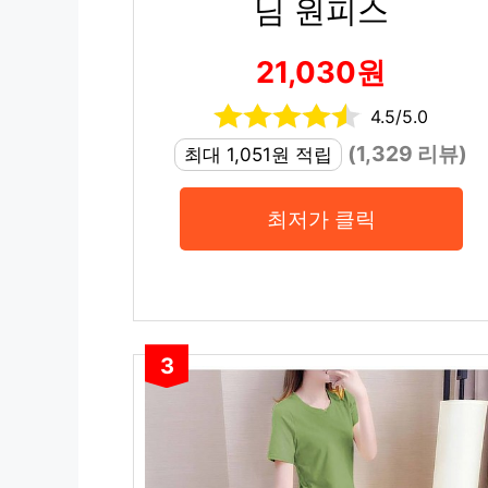
님 원피스
21,030원
4.5/5.0
(1,329 리뷰)
최대 1,051원 적립
최저가 클릭
3