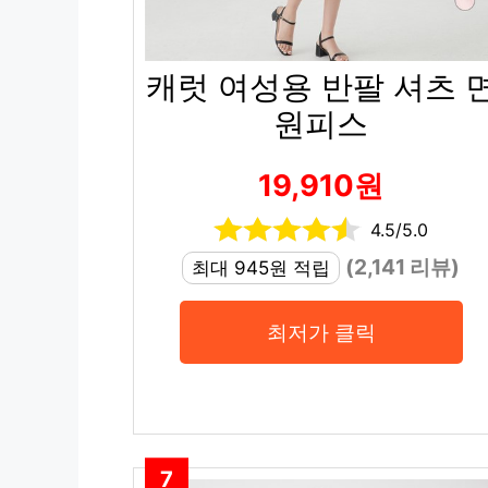
캐럿 여성용 반팔 셔츠 
원피스
19,910원
4.5/5.0
(2,141 리뷰)
최대 945원 적립
최저가 클릭
7