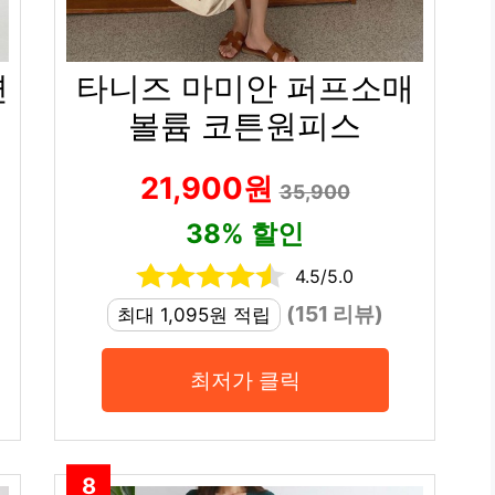
면
타니즈 마미안 퍼프소매
볼륨 코튼원피스
21,900원
35,900
38% 할인
4.5/5.0
(151 리뷰)
최대 1,095원 적립
최저가 클릭
8