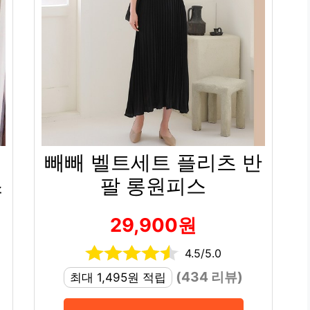
티
빼빼 벨트세트 플리츠 반
스
팔 롱원피스
29,900원
4.5/5.0
(434 리뷰)
최대 1,495원 적립