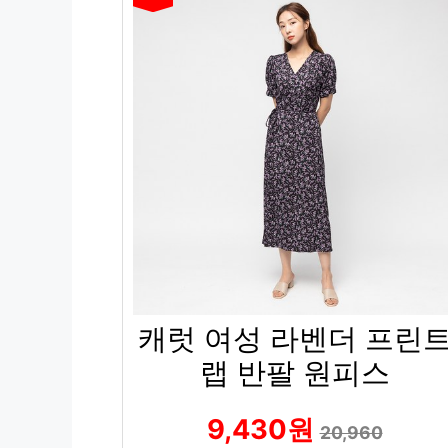
캐럿 여성 라벤더 프린
랩 반팔 원피스
9,430원
20,960