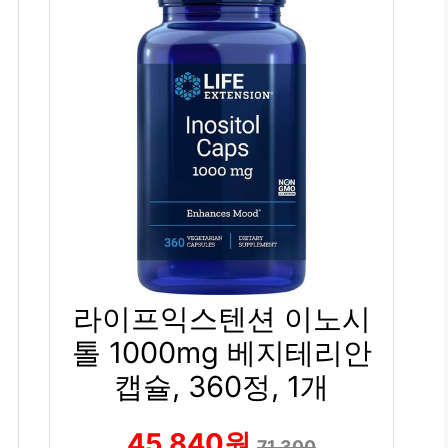
라이프익스텐션 이노시
1
톨 1000mg 베지테리안
캡슐, 360정, 1개
45,840원
71,300