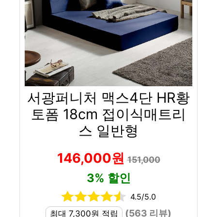
서광퍼니처 맥스4단 HR황
토폼 18cm 접이식매트리
스 일반형
146,000원
151,000
3% 할인
4.5/5.0
(563 리뷰)
최대 7,300원 적립