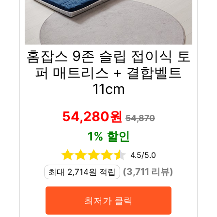
홈잡스 9존 슬립 접이식 토
퍼 매트리스 + 결합벨트
11cm
54,280원
54,870
1% 할인
4.5/5.0
(3,711 리뷰)
최대 2,714원 적립
최저가 클릭