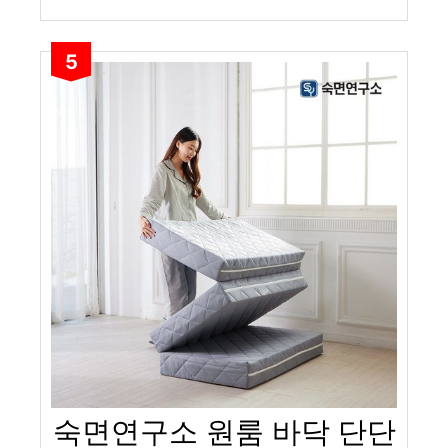
5
숙면연구소 원룸 바닥 단단