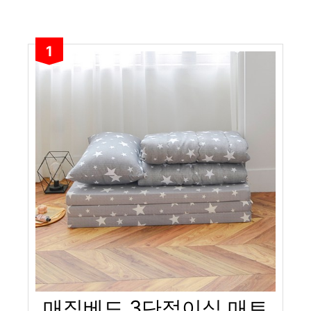
1
매직베드 3단접이식 매트