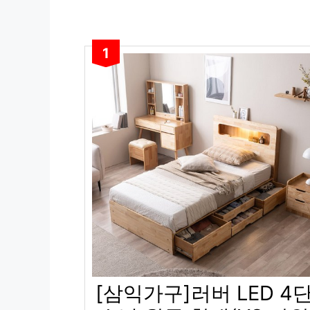
1
[삼익가구]러버 LED 4