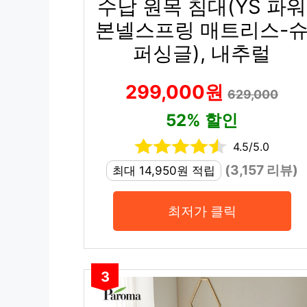
수납 원목 침대(YS 파워
본넬스프링 매트리스-
퍼싱글), 내추럴
299,000원
629,000
52% 할인
4.5/5.0
(3,157 리뷰)
최대 14,950원 적립
최저가 클릭
3