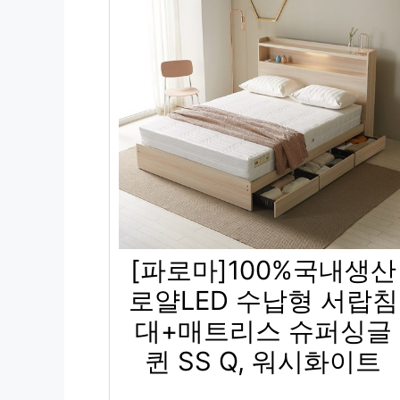
[파로마]100%국내생산
로얄LED 수납형 서랍침
대+매트리스 슈퍼싱글
퀸 SS Q, 워시화이트