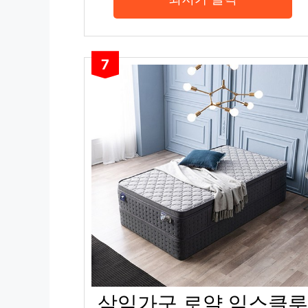
7
삼익가구 로얄 익스클루