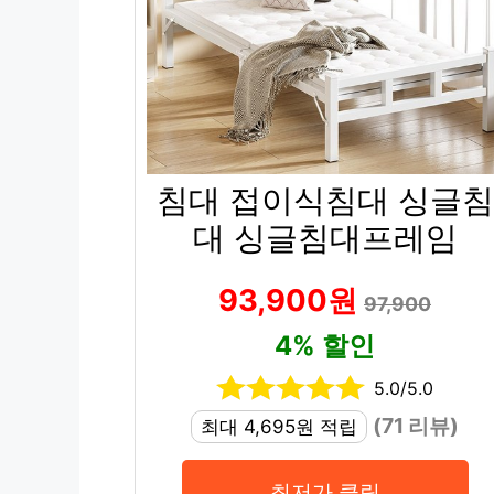
침대 접이식침대 싱글침
대 싱글침대프레임
93,900원
97,900
4% 할인
5.0/5.0
(71 리뷰)
최대 4,695원 적립
최저가 클릭