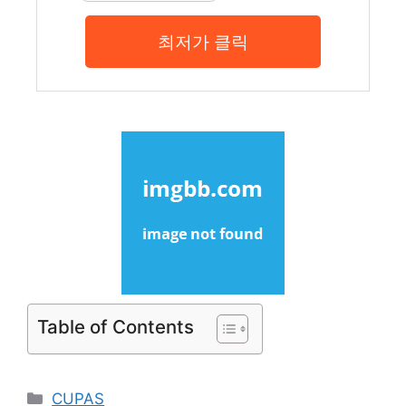
최저가 클릭
Table of Contents
Categories
CUPAS