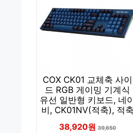
COX CK01 교체축 사이
드 RGB 게이밍 기계식
유선 일반형 키보드, 네
비, CK01NV(적축), 적
38,920원
39,650