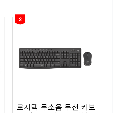
2
형
로지텍 무소음 무선 키보