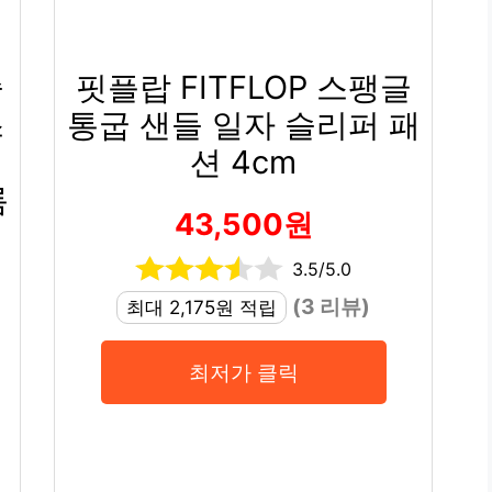
슬
핏플랍 FITFLOP 스팽글
스
통굽 샌들 일자 슬리퍼 패
이
션 4cm
름
43,500원
3.5/5.0
(3 리뷰)
최대 2,175원 적립
최저가 클릭