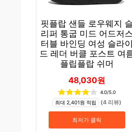
핏플랍 샌들 로우웨지 
리퍼 통굽 미드 어드저
터블 바인딩 여성 슬라
드 레더 버클 포스트 여
플립플랍 쉬머
48,030원
4.0/5.0
(4 리뷰)
최대 2,401원 적립
최저가 클릭