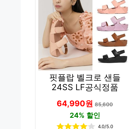
핏플랍 벨크로 샌들
24SS LF공식정품
64,990원
85,600
24% 할인
4.0/5.0