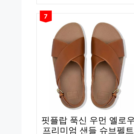
7
핏플랍 푹신 우먼 옐로
프리미엄 샌들 슈브펠트