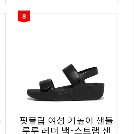
8
우
핏플랍 여성 키높이 샌들
루루 레더 백-스트랩 샌