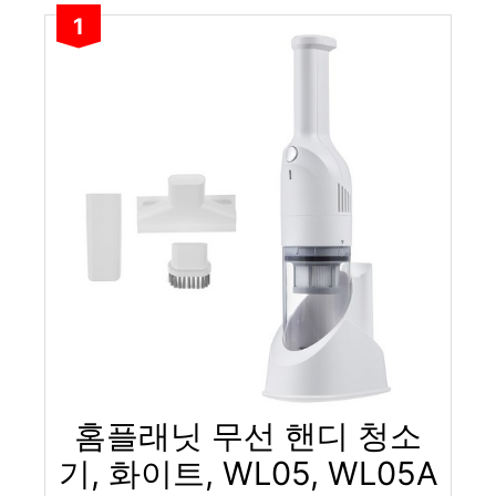
1
홈플래닛 무선 핸디 청소
기, 화이트, WL05, WL05A